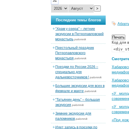
31
>
Последние темы блогов
Аборт
“Храм у озера” – летние
экскурсии в Петропавловский
монастырь
palomnik
Код для в
Престольный праздник
Петропавловского
монастыря
palomnik
Смотрите
Поездки по России 2026 –
Хабаровс
специально для
медиафо
дальневосточников !
palomnik
Хабаровс
медиафо
Большие экскурсии для всех в
феврале и марте
palomnik
«У моло
современ
“Татьянин день” – большая
экскурсия
palomnik
«У моло
современ
Зимние экскурсии для
паломников
palomnik
«Под дож
Идет запись в поездки по