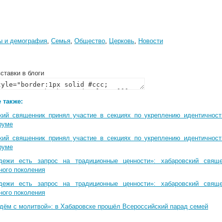
ы и демография
,
Семья
,
Общество
,
Церковь
,
Новости
ставки в блоги
 также:
кий священник принял участие в секциях по укреплению идентичнос
руме
кий священник принял участие в секциях по укреплению идентичнос
руме
дежи есть запрос на традиционные ценности»: хабаровский свящ
ного поколения
дежи есть запрос на традиционные ценности»: хабаровский свящ
ного поколения
дём с молитвой»: в Хабаровске прошёл Всероссийский парад семей