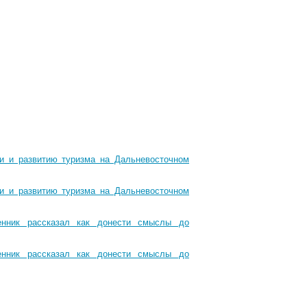
ти и развитию туризма на Дальневосточном
ти и развитию туризма на Дальневосточном
енник рассказал как донести смыслы до
енник рассказал как донести смыслы до