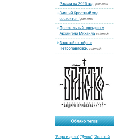
России на 2026 год.
palomnik
Зимний Крестный ход
состоится !
palomnik
Престольный праздник у
Архангела Михаила
palomnik
Золотой октябрь в
Петропавловке.
palomnik
Облако тегов
"Вера и дело"
"Душа"
"Золотой