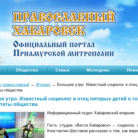
Общество
Семья
Молодежь
Ново
к православный
→
Журнал
→
Большое утро. Известный социолог и отец 
ты общества
е утро. Известный социолог и отец пятерых детей о то
теты общества
Информационный отдел Хабаровской епархии
Гость студии «Вести.Хабаровск» – социолог,
Константин Шестаков рассказал о том, как вер