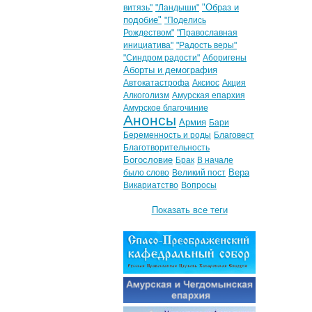
"Образ и
витязь"
"Ландыши"
подобие"
"Поделись
Рождеством"
"Православная
инициатива"
"Радость веры"
"Синдром радости"
Аборигены
Аборты и демография
Автокатастрофа
Аксиос
Акция
Алкоголизм
Амурская епархия
Амурское благочиние
Анонсы
Армия
Бари
Беременность и роды
Благовест
Благотворительность
Богословие
Брак
В начале
Вера
было слово
Великий пост
Викариатство
Вопросы
Показать все теги