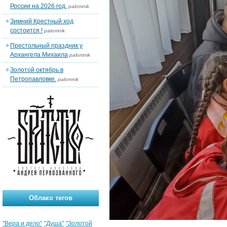
России на 2026 год.
palomnik
Зимний Крестный ход
состоится !
palomnik
Престольный праздник у
Архангела Михаила
palomnik
Золотой октябрь в
Петропавловке.
palomnik
Облако тегов
"Вера и дело"
"Душа"
"Золотой