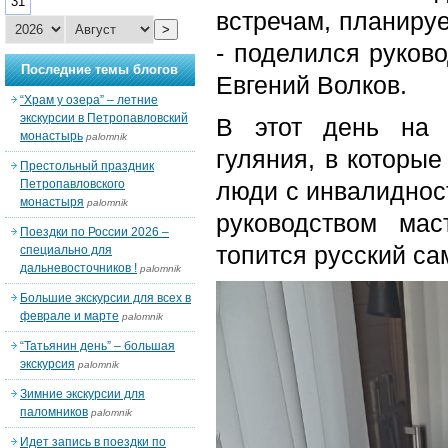
31
встречам, планируе
>
- поделился руков
Последние темы блогов
Евгений Волков.
“Храм у озера” – летние
экскурсии в Петропавловский
В этот день на 
монастырь
palomnik
гуляния, в которы
Престольный праздник
Петропавловского
люди с инвалиднос
монастыря
palomnik
руководством мас
Поездки по России 2026 –
топится русский са
специально для
дальневосточников !
palomnik
Большие экскурсии для всех в
феврале и марте
palomnik
“Татьянин день” – большая
экскурсия
palomnik
Зимние экскурсии для
паломников
palomnik
Идет запись в поездки по