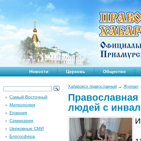
Новости
Церковь
Общество
Хабаровск православный
→
Журнал
Православная 
Самый Восточный
людей с инва
Митрополия
Епархия
И
Семинария
Церковные СМИ
Блогосфера