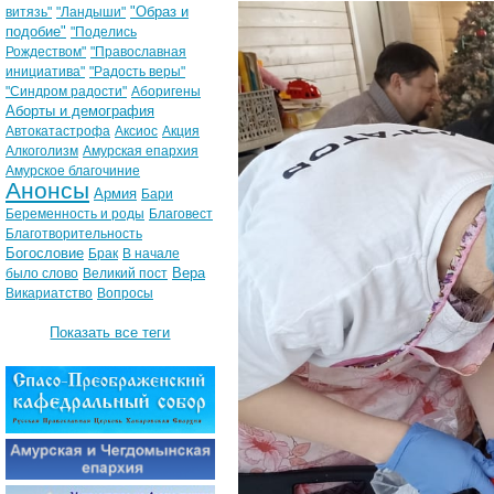
"Образ и
витязь"
"Ландыши"
подобие"
"Поделись
Рождеством"
"Православная
инициатива"
"Радость веры"
"Синдром радости"
Аборигены
Аборты и демография
Автокатастрофа
Аксиос
Акция
Алкоголизм
Амурская епархия
Амурское благочиние
Анонсы
Армия
Бари
Беременность и роды
Благовест
Благотворительность
Богословие
Брак
В начале
Вера
было слово
Великий пост
Викариатство
Вопросы
Показать все теги