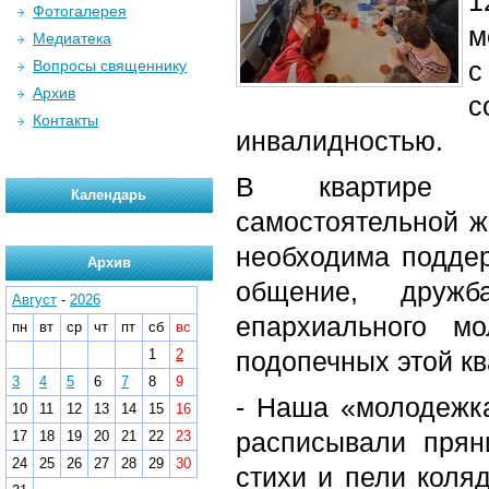
1
Фотогалерея
м
Медиатека
с
Вопросы священнику
Архив
с
Контакты
инвалидностью.
В квартире со
Календарь
самостоятельной ж
необходима поддер
Архив
общение, дружб
Август
-
2026
епархиального м
пн
вт
ср
чт
пт
сб
вс
1
2
подопечных этой кв
3
4
5
6
7
8
9
- Наша «молодежка
10
11
12
13
14
15
16
расписывали прян
17
18
19
20
21
22
23
24
25
26
27
28
29
30
стихи и пели коля