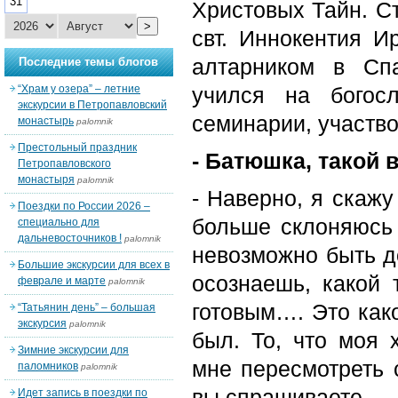
31
Христовых Тайн. С
>
свт. Иннокентия И
алтарником в Сп
Последние темы блогов
“Храм у озера” – летние
учился на богос
экскурсии в Петропавловский
семинарии, участво
монастырь
palomnik
Престольный праздник
- Батюшка, такой 
Петропавловского
монастыря
palomnik
- Наверно, я скажу
Поездки по России 2026 –
больше склоняюсь 
специально для
дальневосточников !
palomnik
невозможно быть д
Большие экскурсии для всех в
осознаешь, какой 
феврале и марте
palomnik
готовым…. Это како
“Татьянин день” – большая
экскурсия
palomnik
был. То, что моя 
Зимние экскурсии для
мне пересмотреть с
паломников
palomnik
вы спрашиваете.
Идет запись в поездки по