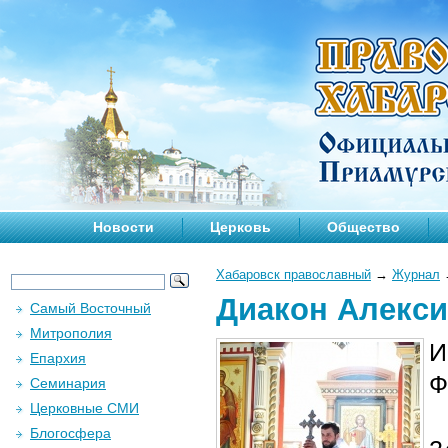
Новости
Церковь
Общество
Хабаровск православный
→
Журнал
Диакон Алекси
Самый Восточный
Митрополия
И
Епархия
Ф
Семинария
Церковные СМИ
Блогосфера