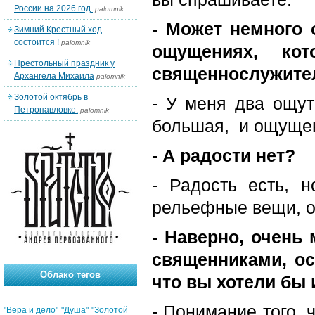
России на 2026 год.
palomnik
- Может немного 
Зимний Крестный ход
состоится !
palomnik
ощущениях, кот
Престольный праздник у
священнослужител
Архангела Михаила
palomnik
Золотой октябрь в
- У меня два ощути
Петропавловке.
palomnik
большая, и ощуще
- А радости нет?
- Радость есть, 
рельефные вещи, о 
- Наверно, очень 
священниками, ос
Облако тегов
что вы хотели бы 
- Понимание того, 
"Вера и дело"
"Душа"
"Золотой