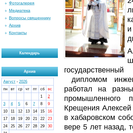
2
Фотогалерея
л
Медиатека
к
Вопросы священнику
Архив
и
Контакты
д
А
Календарь
ш
государственный
Архив
дипломом инжене
Август
-
2026
работал на разн
пн
вт
ср
чт
пт
сб
вс
1
2
промышленного п
3
4
5
6
7
8
9
Крещения Алексей 
10
11
12
13
14
15
16
в хабаровском соб
17
18
19
20
21
22
23
вере 5 лет назад, 
24
25
26
27
28
29
30