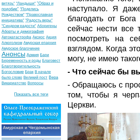
"Образ и
витязь"
"Ландыши"
наступало. Я да
подобие"
"Поделись
Рождеством"
"Православная
благодать от Бога
инициатива"
"Радость веры"
"Синдром радости"
Аборигены
сейчас нести все 
Аборты и демография
посмотреть на се
Автокатастрофа
Аксиос
Акция
Алкоголизм
Амурская епархия
взглядом. Когда эт
Амурское благочиние
Анонсы
Армия
Бари
могу, не имею таког
Беременность и роды
Благовест
Благотворительность
- Что сейчас бы в
Богословие
Брак
В начале
Вера
было слово
Великий пост
- Обращаюсь с про
Викариатство
Вопросы
том, чтобы я чер
Показать все теги
Церкви.