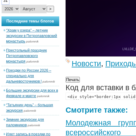
31
>
Последние темы блогов
“Храм у озера” – летние
экскурсии в Петропавловский
монастырь
palomnik
Престольный праздник
Петропавловского
монастыря
Новости
,
Приход
palomnik
Поездки по России 2026 –
специально для
дальневосточников !
palomnik
Код для вставки в 
Большие экскурсии для всех в
феврале и марте
palomnik
“Татьянин день” – большая
Смотрите также:
экскурсия
palomnik
Зимние экскурсии для
Молодежная груп
паломников
palomnik
всероссийского
Идет запись в поездки по