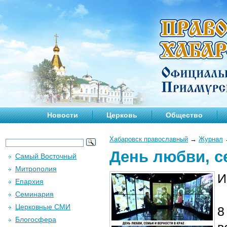
Новости
Церковь
Общество
Хабаровск православный
→
Журнал
День любви, с
Самый Восточный
Митрополия
И
Епархия
Семинария
Церковные СМИ
8
Блогосфера