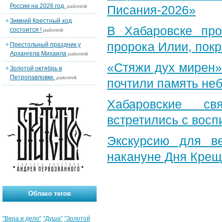
России на 2026 год.
Писания-2026»
palomnik
Зимний Крестный ход
В Хабаровске пр
состоится !
palomnik
пророка Илии, пок
Престольный праздник у
Архангела Михаила
palomnik
«Стяжи дух мирен»
Золотой октябрь в
Петропавловке.
palomnik
почтили память неб
Хабаровские св
встретились с вос
Экскурсию для в
накануне Дня Крещ
Облако тегов
"Вера и дело"
"Душа"
"Золотой