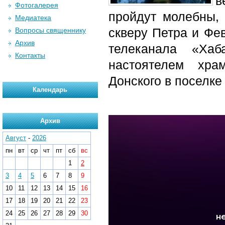
в
Фотогалерея
пройдут молебны, 
Медиатека
скверу Петра и Фе
Вопросы священнику
Архив
телеканала «Хаб
Контакты
настоятелем хра
Донского в поселке
Календарь
Архив
Август
-
2026
пн
вт
ср
чт
пт
сб
вс
1
2
3
4
5
6
7
8
9
10
11
12
13
14
15
16
17
18
19
20
21
22
23
24
25
26
27
28
29
30