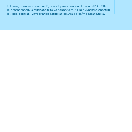
© Приамурская митрополия Русской Православной Церкви, 2012 - 2026
По благословению Митрополита Хабаровского и Приамурского Артемия.
При копировании материалов активная ссылка на сайт обязательна.