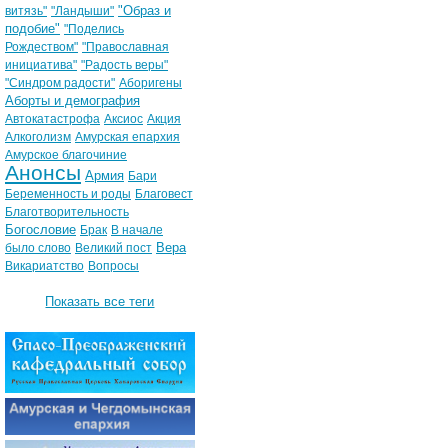
"Образ и
витязь"
"Ландыши"
подобие"
"Поделись
Рождеством"
"Православная
инициатива"
"Радость веры"
"Синдром радости"
Аборигены
Аборты и демография
Автокатастрофа
Аксиос
Акция
Алкоголизм
Амурская епархия
Амурское благочиние
Анонсы
Армия
Бари
Беременность и роды
Благовест
Благотворительность
Богословие
Брак
В начале
Вера
было слово
Великий пост
Викариатство
Вопросы
Показать все теги