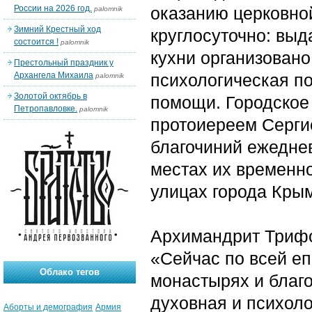
России на 2026 год.
оказанию церковно
palomnik
Зимний Крестный ход
круглосуточно: вы
состоится !
palomnik
кухни организовано
Престольный праздник у
Архангела Михаила
психологическая по
palomnik
Золотой октябрь в
помощи. Городское 
Петропавловке.
palomnik
протоиереем Серги
благочиний ежеднев
местах их временно
улицах города Кры
Архимандрит Трифо
«Сейчас по всей еп
Облако тегов
монастырях и благ
духовная и психол
Аборты и демография
Армия