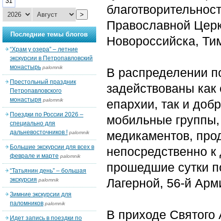
31
благотворительнос
>
Православной Церкв
Последние темы блогов
Новороссийска, Ти
“Храм у озера” – летние
экскурсии в Петропавловский
монастырь
palomnik
В распределении 
Престольный праздник
задействованы как
Петропавловского
монастыря
palomnik
епархии, так и до
Поездки по России 2026 –
мобильные группы,
специально для
дальневосточников !
медикаментов, прод
palomnik
Большие экскурсии для всех в
непосредственно к
феврале и марте
palomnik
прошедшие сутки п
“Татьянин день” – большая
экскурсия
Лагерной, 56-й Арм
palomnik
Зимние экскурсии для
паломников
palomnik
В приходе Святого
Идет запись в поездки по