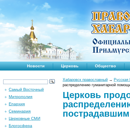
Новости
Церковь
Общество
Хабаровск православный
→
Русская 
распределению гуманитарной помощи
Самый Восточный
Церковь продо
Митрополия
распределени
Епархия
пострадавшим 
Семинария
Церковные СМИ
Блогосфера