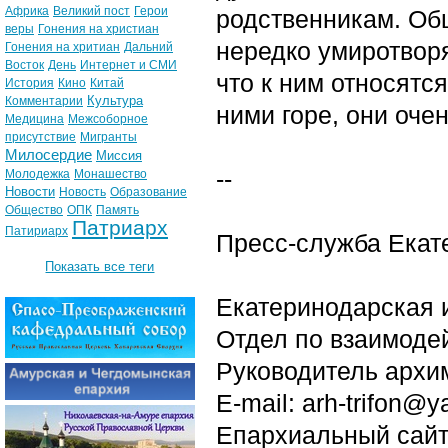
Африка
Великий пост
Герои
родственникам. Об
веры
Гонения на христиан
нередко умиротворя
Гонения на хритиан
Дальний
Восток
День
Интернет и СМИ
что к ним относятс
История
Кино
Китай
Культура
Комментарии
ними горе, они оче
Медицина
Межсоборное
присутствие
Мигранты
Милосердие
Миссия
--
Молодежка
Монашество
Новости
Новость
Образование
Общество
ОПК
Память
Патриарх
Патириарх
Пресс-служба Екат
Показать все теги
Екатеринодарская 
Отдел по взаимоде
Руководитель архим
E-mail: arh-trifon@y
Епархиальный сайт