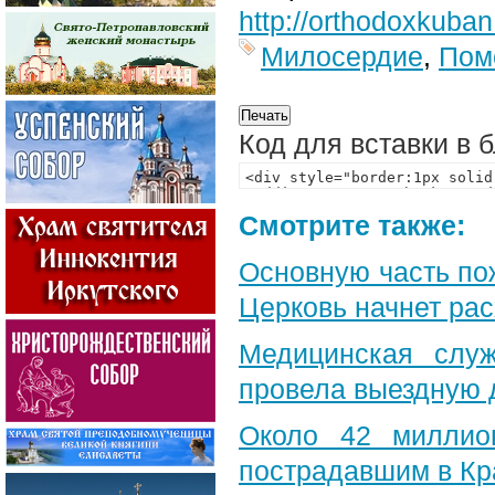
http://orthodoxkuban
Милосердие
,
Пом
Код для вставки в 
Смотрите также:
Основную часть по
Церковь начнет ра
Медицинская служ
провела выездную 
Около 42 миллио
пострадавшим в Кр