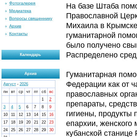
Фотогалерея
На базе Штаба пом
Медиатека
Православной Церк
Вопросы священнику
Михаила в Крымске
Архив
гуманитарной помощ
Контакты
было получено свыш
Распределено сред
Календарь
Гуманитарная помо
Архив
Федерации как от ч
Август
-
2026
пн
вт
ср
чт
пт
сб
вс
православных орга
1
2
препараты, средст
3
4
5
6
7
8
9
гигиены, продукты 
10
11
12
13
14
15
16
епархии, женского
17
18
19
20
21
22
23
24
25
26
27
28
29
30
кубанской станице 