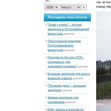
31
так есте
повод об
>
Последние темы блогов
“Храм у озера” – летние
экскурсии в Петропавловский
монастырь
palomnik
Престольный праздник
Петропавловского
монастыря
palomnik
Поездки по России 2026 –
специально для
дальневосточников !
palomnik
Большие экскурсии для всех в
феврале и марте
palomnik
“Татьянин день” – большая
экскурсия
palomnik
Зимние экскурсии для
паломников
palomnik
Идет запись в поездки по