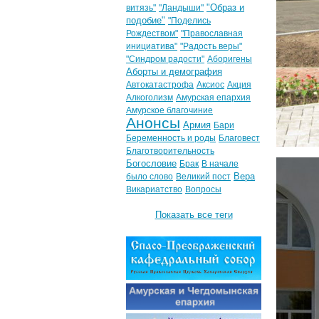
"Образ и
витязь"
"Ландыши"
подобие"
"Поделись
Рождеством"
"Православная
инициатива"
"Радость веры"
"Синдром радости"
Аборигены
Аборты и демография
Автокатастрофа
Аксиос
Акция
Алкоголизм
Амурская епархия
Амурское благочиние
Анонсы
Армия
Бари
Беременность и роды
Благовест
Благотворительность
Богословие
Брак
В начале
Вера
было слово
Великий пост
Викариатство
Вопросы
Показать все теги