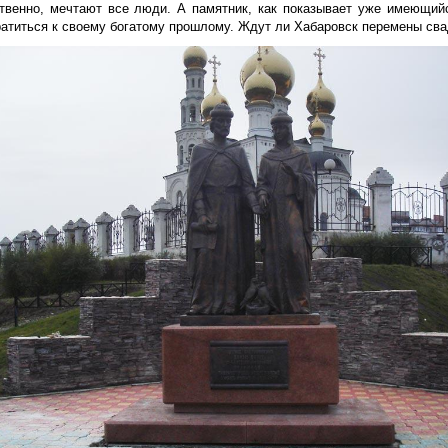
ственно, мечтают все люди. А памятник, как показывает уже имеющий
ратиться к своему богатому прошлому. Ждут ли Хабаровск перемены с