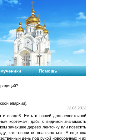
мученики
Помощь
традиций?
кой епархии).
12.06.2012
ов и свадеб. Есть в нашей дальневосточной
бным кортежам, дабы с видимой значимость
дком зачахшее дерево ленточку или повесить
ду, как говорится «на счастье». А еще «на
ржественный день под рукой новобрачных и их