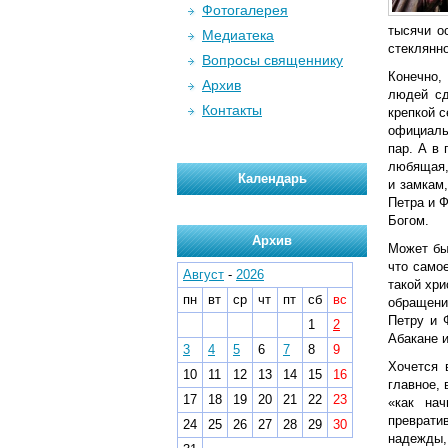
Фотогалерея
тысячи о
Медиатека
стеклянн
Вопросы священнику
Конечно,
Архив
людей сд
Контакты
крепкой 
официаль
пар. А в
любящая,
Календарь
и замкам
Петра и 
Богом.
Архив
Может бы
что само
Август
-
2026
такой хри
пн
вт
ср
чт
пт
сб
вс
обращени
Петру и 
1
2
Абакане и
3
4
5
6
7
8
9
Хочется 
10
11
12
13
14
15
16
главное,
17
18
19
20
21
22
23
«как нач
преврати
24
25
26
27
28
29
30
надежды,