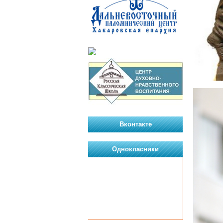
Вконтакте
Однокласники