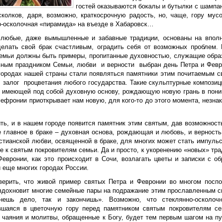
гостей оказываются бокалы и бутылки с шампа
сколков, даря, возможно, краткосрочную радость, но, чаще, гору мус
о-осколочная «пирамида» на въезде в Хабаровск…
 любые, даже вымышленные и забавные традиции, основаны на вполн
елать свой брак счастливым, оградить себя от возможных проблем.
семьи должны быть примеры, пропитанные духовностью, служащие обра
ным праздником Семьи, любви и верности выбран день Петра и Февр
 городах нашей страны стали появляться памятники этим почитаемым св
 залог процветания любого государства. Такие скульптурные композиц
, имеющей под собой духовную основу, рождающую новую грань в пони
Фефронии приоткрывает нам новую, для кого-то до этого момента, незн
ть, и в нашем городе появится памятник этим святым, дав возможность
е главное в браке – духовная основа, рождающая и любовь, и верность
стианской любви, освященной в браке, для многих может стать импульс
е к святым покровителям семьи. Да и просто, к укоренению «новых» тр
Февронии, как это происходит в Сочи, возлагать цветы и записки с о
 еще многих городах России.
верить, что живой пример святых Петра и Февронии во многом поспо
 вдохновит многие семейные пары на подражание этим прославленным св
нешь дело, так и закончишь». Возможно, что стеклянно-осколоч
вшаяся в цветочную гору перед памятником святым покровителям се
 чаяния и молитвы, обращенные к Богу, будет тем первым шагом на пут