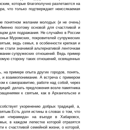
нским, которые благополучно разлетаются на
ора, что только подтверждает неиссякаемая
е понятном желании молодых (и не очень)
 Именно поэтому основой для счастливой и
зцом для подражания. Не случайно в России
оньи Муромских, покровителей супружеских
ятым, ведь семья, в особенности крепкая и
ии стали значимой альтернативой ленточкам
мании супружеских отношений. Ведь пример
акомую сторону таких отношений, освященных
, на примере опыта других городов, понять,
, и взаимопонимание. А встреча с примером
ом к саморазвитию, работе над собой, через
адиций: делать предложения возле памятника
бращениями к святым, как в Архангельске и
собствует укоренению добрых традиций, а,
ятым.Есть доля истины в словах о том, что
ная «пирамида» на въезде в Хабаровск,
мьи, в каждом лепестке которой отразятся
и к счастливой семейной жизни, о которой,