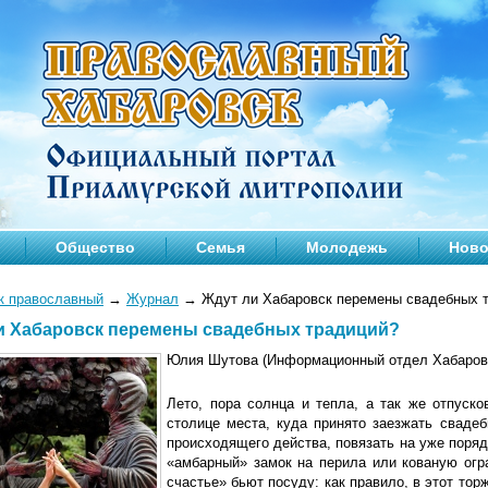
Общество
Семья
Молодежь
Ново
к православный
→
Журнал
→
Ждут ли Хабаровск перемены свадебных 
и Хабаровск перемены свадебных традиций?
Юлия Шутова (Информационный отдел Хабаровс
Лето, пора солнца и тепла, а так же отпуск
столице места, куда принято заезжать сваде
происходящего действа, повязать на уже поря
«амбарный» замок на перила или кованую огра
счастье» бьют посуду: как правило, в этот то