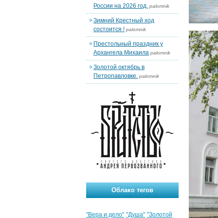
России на 2026 год.
palomnik
Зимний Крестный ход
состоится !
palomnik
Престольный праздник у
Архангела Михаила
palomnik
Золотой октябрь в
Петропавловке.
palomnik
Облако тегов
"Вера и дело"
"Душа"
"Золотой