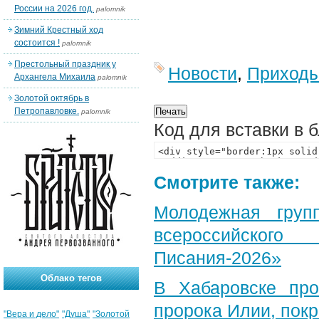
России на 2026 год.
palomnik
Зимний Крестный ход
состоится !
palomnik
Престольный праздник у
Новости
,
Приход
Архангела Михаила
palomnik
Золотой октябрь в
Петропавловке.
palomnik
Код для вставки в 
Смотрите также:
Молодежная груп
всероссийского
Писания-2026»
Облако тегов
В Хабаровске пр
пророка Илии, пок
"Вера и дело"
"Душа"
"Золотой