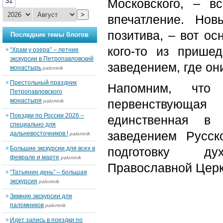
Московского, – в
31
>
впечатление. Но
позитива, – вот о
Последние темы блогов
кого-то из прише
“Храм у озера” – летние
экскурсии в Петропавловский
заведением, где он
монастырь
palomnik
Престольный праздник
Напомним, что
Петропавловского
монастыря
первенствующая
palomnik
Поездки по России 2026 –
единственная в
специально для
заведением Русс
дальневосточников !
palomnik
Большие экскурсии для всех в
подготовку д
феврале и марте
palomnik
Православной Церк
“Татьянин день” – большая
экскурсия
palomnik
Зимние экскурсии для
паломников
palomnik
Идет запись в поездки по