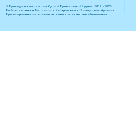
© Приамурская митрополия Русской Православной Церкви, 2012 - 2026
По благословению Митрополита Хабаровского и Приамурского Артемия.
При копировании материалов активная ссылка на сайт обязательна.