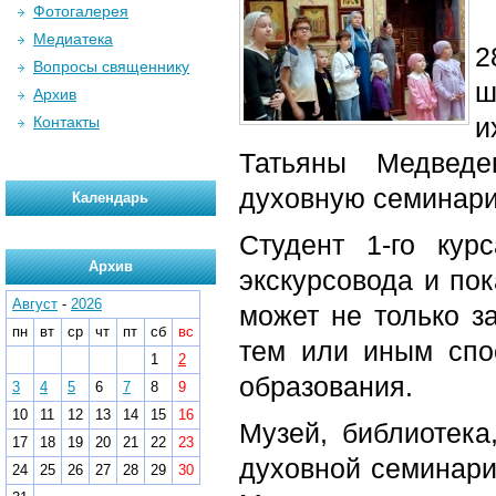
Фотогалерея
Медиатека
2
Вопросы священнику
ш
Архив
и
Контакты
Татьяны Медведе
духовную семинар
Календарь
Студент 1-го ку
Архив
экскурсовода и пок
Август
-
2026
может не только з
пн
вт
ср
чт
пт
сб
вс
тем или иным спо
1
2
образования.
3
4
5
6
7
8
9
10
11
12
13
14
15
16
Музей, библиотека
17
18
19
20
21
22
23
духовной семинари
24
25
26
27
28
29
30