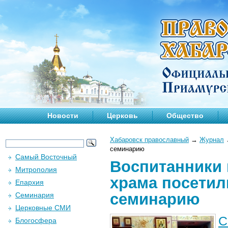
Новости
Церковь
Общество
Хабаровск православный
→
Журнал
семинарию
Самый Восточный
Воспитанники 
Митрополия
храма посетил
Епархия
семинарию
Семинария
Церковные СМИ
С
Блогосфера