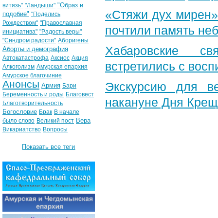
"Образ и
витязь"
"Ландыши"
«Стяжи дух мирен»
подобие"
"Поделись
Рождеством"
"Православная
почтили память неб
инициатива"
"Радость веры"
"Синдром радости"
Аборигены
Хабаровские св
Аборты и демография
Автокатастрофа
Аксиос
Акция
встретились с вос
Алкоголизм
Амурская епархия
Амурское благочиние
Анонсы
Экскурсию для в
Армия
Бари
Беременность и роды
Благовест
накануне Дня Крещ
Благотворительность
Богословие
Брак
В начале
Вера
было слово
Великий пост
Викариатство
Вопросы
Показать все теги