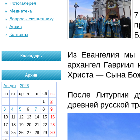
Фотогалерея
Медиатека
7
Вопросы священнику
п
Архив
Б
Контакты
Из Евангелия мы 
Календарь
архангел Гавриил 
Христа — Сына Бож
Архив
Август
-
2026
После Литургии д
пн
вт
ср
чт
пт
сб
вс
1
2
древней русской тр
3
4
5
6
7
8
9
10
11
12
13
14
15
16
17
18
19
20
21
22
23
24
25
26
27
28
29
30