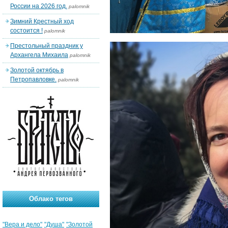
России на 2026 год.
palomnik
Зимний Крестный ход
состоится !
palomnik
Престольный праздник у
Архангела Михаила
palomnik
Золотой октябрь в
Петропавловке.
palomnik
Облако тегов
"Вера и дело"
"Душа"
"Золотой