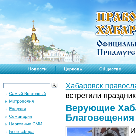
Новости
Церковь
Общество
Хабаровск правосл
Самый Восточный
встретили праздни
Митрополия
Верующие Хаба
Епархия
Благовещения
Семинария
Церковные СМИ
И
Блогосфера