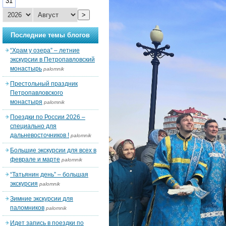
31
>
Последние темы блогов
“Храм у озера” – летние
экскурсии в Петропавловский
монастырь
palomnik
Престольный праздник
Петропавловского
монастыря
palomnik
Поездки по России 2026 –
специально для
дальневосточников !
palomnik
Большие экскурсии для всех в
феврале и марте
palomnik
“Татьянин день” – большая
экскурсия
palomnik
Зимние экскурсии для
паломников
palomnik
Идет запись в поездки по