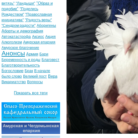
"Образ и
витязь"
"Ландыши"
подобие"
"Поделись
Рождеством"
"Православная
инициатива"
"Радость веры"
"Синдром радости"
Аборигены
Аборты и демография
Автокатастрофа
Аксиос
Акция
Алкоголизм
Амурская епархия
Амурское благочиние
Анонсы
Армия
Бари
Беременность и роды
Благовест
Благотворительность
Богословие
Брак
В начале
Вера
было слово
Великий пост
Викариатство
Вопросы
Показать все теги