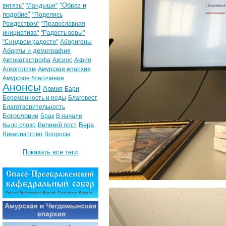
"Образ и
витязь"
"Ландыши"
подобие"
"Поделись
Рождеством"
"Православная
инициатива"
"Радость веры"
"Синдром радости"
Аборигены
Аборты и демография
Автокатастрофа
Аксиос
Акция
Алкоголизм
Амурская епархия
Амурское благочиние
Анонсы
Армия
Бари
Беременность и роды
Благовест
Благотворительность
Богословие
Брак
В начале
Вера
было слово
Великий пост
Викариатство
Вопросы
Показать все теги