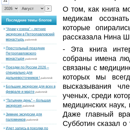
31
О том, как книга 
>
медикам осознат
Последние темы блогов
которые опиралис
“Храм у озера” – летние
экскурсии в Петропавловский
рассказала Нина 
монастырь
palomnik
- Эта книга инте
Престольный праздник
Петропавловского
собраны имена люд
монастыря
palomnik
связаны с медицино
Поездки по России 2026 –
специально для
которых мы всегд
дальневосточников !
palomnik
высказывания чл
Большие экскурсии для всех в
феврале и марте
palomnik
ученых, среди кото
“Татьянин день” – большая
медицинских наук, 
экскурсия
palomnik
Даже главный вр
Зимние экскурсии для
паломников
palomnik
Субботин сказал о 
Идет запись в поездки по