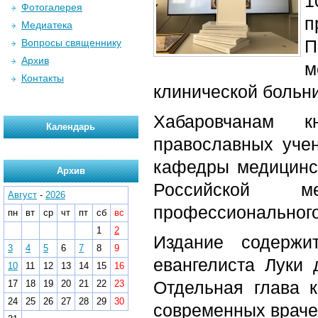
1
Фотогалерея
п
Медиатека
П
Вопросы священнику
Архив
м
Контакты
клинической больн
Хабаровчанам к
Календарь
православных учен
кафедры медицинск
Архив
Российской ме
Август
-
2026
профессиональног
пн
вт
ср
чт
пт
сб
вс
1
2
Издание содержи
3
4
5
6
7
8
9
евангелиста Луки 
10
11
12
13
14
15
16
Отдельная глава 
17
18
19
20
21
22
23
24
25
26
27
28
29
30
современных враче