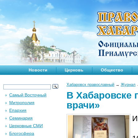
Новости
Церковь
Общество
Хабаровск православный
→
Журнал
В Хабаровске 
Самый Восточный
врачи»
Митрополия
Епархия
И
Семинария
Церковные СМИ
Блогосфера