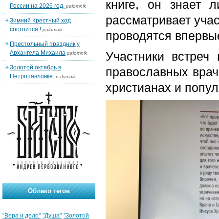
книге, он знает
России на 2026 год.
palomnik
рассматривает учас
Зимний Крестный ход
состоится !
palomnik
проводятся впервы
Престольный праздник у
Архангела Михаила
Участники встреч
palomnik
Золотой октябрь в
православных врач
Петропавловке.
palomnik
христианах и попул
Облако тегов
"Вера и дело"
"Душа"
"Золотой