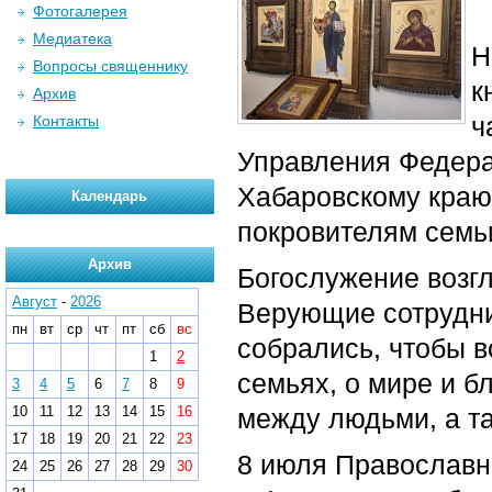
Фотогалерея
Медиатека
Н
Вопросы священнику
к
Архив
ч
Контакты
Управления Федера
Хабаровскому краю
Календарь
покровителям семьи
Архив
Богослужение возг
Август
-
2026
Верующие сотрудни
пн
вт
ср
чт
пт
сб
вс
собрались, чтобы в
1
2
семьях, о мире и б
3
4
5
6
7
8
9
10
11
12
13
14
15
16
между людьми, а та
17
18
19
20
21
22
23
8 июля Православн
24
25
26
27
28
29
30