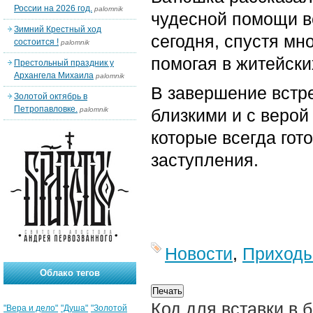
России на 2026 год.
palomnik
чудесной помощи в
Зимний Крестный ход
сегодня, спустя мн
состоится !
palomnik
помогая в житейски
Престольный праздник у
Архангела Михаила
palomnik
В завершение встр
Золотой октябрь в
Петропавловке.
palomnik
близкими и с верой
которые всегда гот
заступления.
Новости
,
Приход
Облако тегов
Код для вставки в 
"Вера и дело"
"Душа"
"Золотой