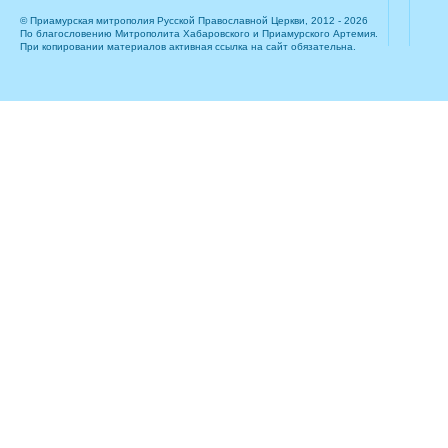
© Приамурская митрополия Русской Православной Церкви, 2012 - 2026
По благословению Митрополита Хабаровского и Приамурского Артемия.
При копировании материалов активная ссылка на сайт обязательна.