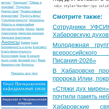
"Образ и
витязь"
"Ландыши"
подобие"
"Поделись
Рождеством"
"Православная
Смотрите также:
инициатива"
"Радость веры"
"Синдром радости"
Аборигены
Аборты и демография
Сотрудники УФСИ
Автокатастрофа
Аксиос
Акция
Хабаровскую духо
Алкоголизм
Амурская епархия
Амурское благочиние
Анонсы
Армия
Бари
Молодежная груп
Беременность и роды
Благовест
всероссийского
Благотворительность
Богословие
Брак
В начале
Писания-2026»
Вера
было слово
Великий пост
Викариатство
Вопросы
В Хабаровске пр
Показать все теги
пророка Илии, пок
«Стяжи дух мирен»
почтили память неб
Хабаровские св