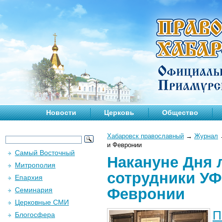
Новости
Церковь
Общество
Хабаровск православный
→
Журнал
и Февронии
Самый Восточный
Накануне Дня 
Митрополия
сотрудники У
Епархия
Февронии
Семинария
Церковные СМИ
П
Блогосфера