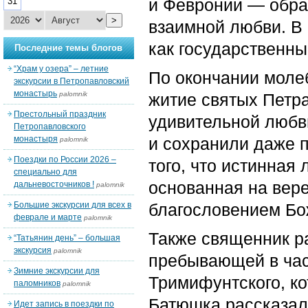
и Февронии — образ
31
>
взаимной любви. В 
как государственны
Последние темы блогов
“Храм у озера” – летние
По окончании моле
экскурсии в Петропавловский
монастырь
palomnik
житие святых Петр
Престольный праздник
удивительной любви
Петропавловского
монастыря
и сохранили даже 
palomnik
Поездки по России 2026 –
того, что истинная
специально для
основанная на вере
дальневосточников !
palomnik
Большие экскурсии для всех в
благословением Бо
феврале и марте
palomnik
Также священник ра
“Татьянин день” – большая
экскурсия
palomnik
пребывающей в час
Зимние экскурсии для
Тримифунтского, к
паломников
palomnik
Батюшка рассказал 
Идет запись в поездки по