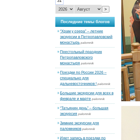
31
>
Последние темы блогов
“Храм у озера” – летние
экскурсии в Петропавловский
монастырь
palomnik
Престольный праздник
Петропавловского
монастыря
palomnik
Поездки по России 2026 –
специально для
дальневосточников !
palomnik
Большие экскурсии для всех в
феврале и марте
palomnik
“Татьянин день” – большая
экскурсия
palomnik
Зимние экскурсии для
паломников
palomnik
Идет запись в поездки по