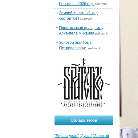
России на 2026 год.
palomnik
Зимний Крестный ход
состоится !
palomnik
Престольный праздник у
Архангела Михаила
palomnik
Золотой октябрь в
Петропавловке.
palomnik
Облако тегов
"Вера и дело"
"Душа"
"Золотой