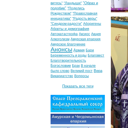
"Образ и
витязь"
"Ландыши"
подобие"
"Поделись
Рождеством"
"Православная
инициатива"
"Радость веры"
"Синдром радости"
Аборигены
Аборты и демография
Автокатастрофа
Аксиос
Акция
Алкоголизм
Амурская епархия
Амурское благочиние
Анонсы
Армия
Бари
Беременность и роды
Благовест
Благотворительность
Богословие
Брак
В начале
Вера
было слово
Великий пост
Викариатство
Вопросы
Показать все теги