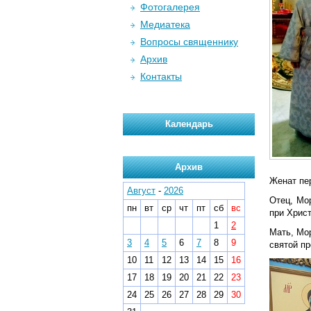
Фотогалерея
Медиатека
Вопросы священнику
Архив
Контакты
Календарь
Архив
Женат пе
Август
-
2026
Отец, Мо
пн
вт
ср
чт
пт
сб
вс
при Христ
1
2
Мать, Мо
3
4
5
6
7
8
9
святой п
10
11
12
13
14
15
16
17
18
19
20
21
22
23
24
25
26
27
28
29
30