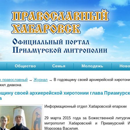
Общество
Семья
Молодежь
Ново
к православный
→
Журнал
→
В годовщину своей архиерейской хиротон
жил диакона
вщину своей архиерейской хиротонии глава Приамурс
а
Информационный отдел Хабаровской епархии
29 марта 2015 года за Божественной литург
митрополит Хабаровский и Приамурский И
Морозова Василия.