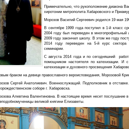
Примечательно, что рукоположение диакона Ва
хиротонии митрополита Хабаровского и Приамур
Морозов Василий Сергеевич родился 19 мая 199
В сентябре 1999 года поступил в 1-й класс с
2004 году был переведен в многопрофильный л
2009 году закончил школу. В этом же году по
2014 году переведен на 5-й курс сектора 
семинарии.
С августа 2014 года и по сегодняшний рабо
помощником настоятеля по катехизации. И с
катехизации и духовного просвещения Хабаров
рвым браком на девице православного вероисповедания, Морозовой Кри
розов Сергей Анатолиевич. Военнослужащий. Подполковник в отставке
орождественском соборе г. Хабаровска.
розова Алевтина Валентиновна. В настоящее время несет послушание в
реподобномученицы великой княгини Елизаветы.