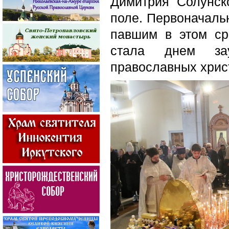
Димитрия Солунск
поле. Первоначаль
павшим в этом ср
стала днем зау
православных хрис