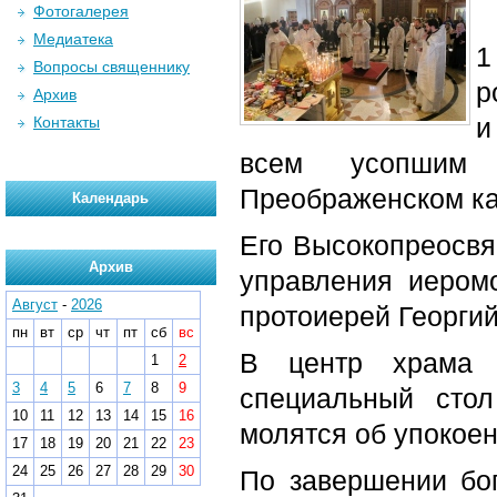
Фотогалерея
Медиатека
1
Вопросы священнику
р
Архив
и
Контакты
всем усопшим 
Преображенском к
Календарь
Его Высокопреосвя
Архив
управления иеромо
Август
-
2026
протоиерей Георгий
пн
вт
ср
чт
пт
сб
вс
В центр храма 
1
2
3
4
5
6
7
8
9
специальный сто
10
11
12
13
14
15
16
молятся об упокое
17
18
19
20
21
22
23
24
25
26
27
28
29
30
По завершении бо