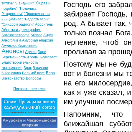
Господь его забрал
"Образ и
витязь"
"Ландыши"
подобие"
"Поделись
забирает Господь,
Рождеством"
"Православная
инициатива"
"Радость веры"
род. А бывает так,
"Синдром радости"
Аборигены
Аборты и демография
только познал Бога
Автокатастрофа
Аксиос
Акция
терпение, чтоб о
Алкоголизм
Амурская епархия
Амурское благочиние
Анонсы
проливал за проше
Армия
Бари
Беременность и роды
Благовест
Поэтому мы не буд
Благотворительность
Богословие
Брак
В начале
вот и болезни мы 
Вера
было слово
Великий пост
Викариатство
Вопросы
на его милосердие,
Показать все теги
как я уже сказал, 
им улучшил посмер
Напомним, что 
ближайшая суббо