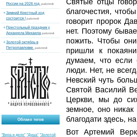
Святые отцы говор
России на 2026 год.
palomnik
благочестия, чтобы
Зимний Крестный ход
состоится !
palomnik
говорит пророк Да
Престольный праздник у
нет. Поэтому бывае
Архангела Михаила
palomnik
пожить. Чтобы они
Золотой октябрь в
Петропавловке.
palomnik
пришли к покаяни
думаем, что если 
люди. Нет, не всег
Невский чуть больш
Святой Василий Ве
Церкви, мы до си
земное, оно никак 
благодати здесь, н
Облако тегов
Вот Артемий Верк
"Вера и дело"
"Душа"
"Золотой