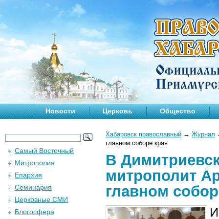
Новости
Церковь
Общество
Хабаровск православный
→
Журнал
главном соборе края
Самый Восточный
В Димитриевс
Митрополия
митрополит А
Епархия
главном собор
Семинария
Церковные СМИ
И
Блогосфера