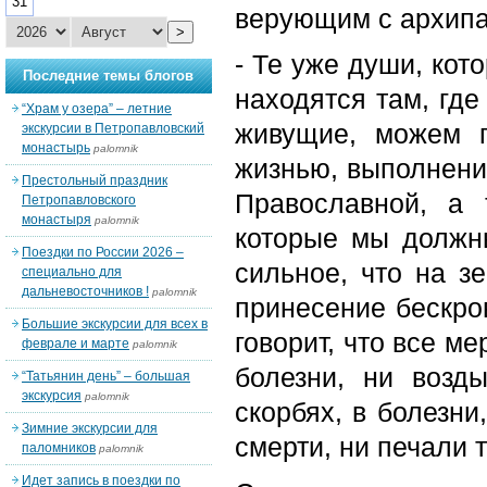
31
верующим с архипа
>
- Те уже души, кот
Последние темы блогов
находятся там, где
“Храм у озера” – летние
живущие, можем п
экскурсии в Петропавловский
монастырь
palomnik
жизнью, выполнени
Престольный праздник
Православной, а 
Петропавловского
монастыря
palomnik
которые мы должны
Поездки по России 2026 –
сильное, что на з
специально для
дальневосточников !
palomnik
принесение бескро
Большие экскурсии для всех в
говорит, что все ме
феврале и марте
palomnik
болезни, ни возд
“Татьянин день” – большая
экскурсия
palomnik
скорбях, в болезни
Зимние экскурсии для
смерти, ни печали 
паломников
palomnik
Идет запись в поездки по