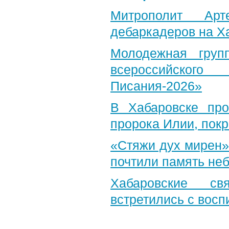
Митрополит Арт
дебаркадеров на Х
Молодежная груп
всероссийского
Писания-2026»
В Хабаровске пр
пророка Илии, пок
«Стяжи дух мирен»
почтили память неб
Хабаровские св
встретились с вос