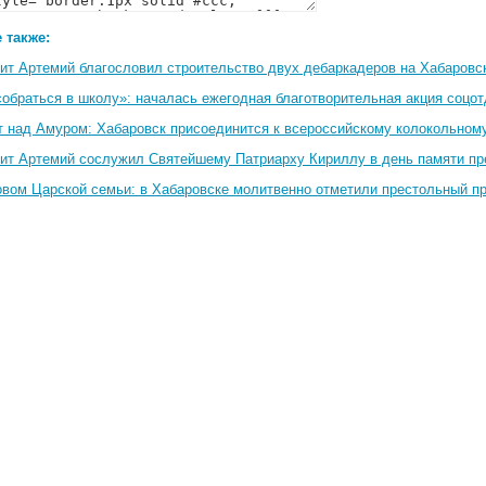
 также:
ит Артемий благословил строительство двух дебаркадеров на Хабаровс
собраться в школу»: началась ежегодная благотворительная акция соцо
т над Амуром: Хабаровск присоединится к всероссийскому колокольном
ит Артемий сослужил Святейшему Патриарху Кириллу в день памяти пр
овом Царской семьи: в Хабаровске молитвенно отметили престольный п