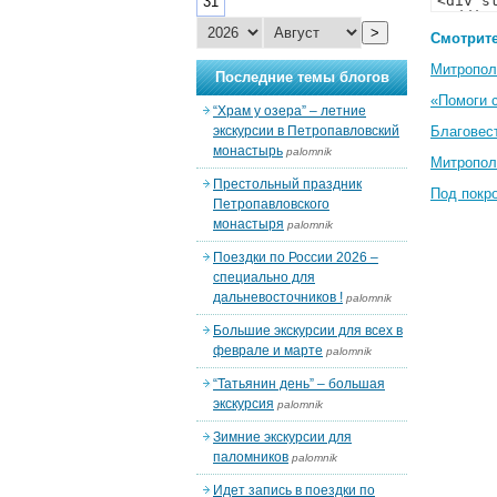
31
>
Смотрите
Митропол
Последние темы блогов
«Помоги 
“Храм у озера” – летние
экскурсии в Петропавловский
Благовес
монастырь
palomnik
Митропол
Престольный праздник
Под покр
Петропавловского
монастыря
palomnik
Поездки по России 2026 –
специально для
дальневосточников !
palomnik
Большие экскурсии для всех в
феврале и марте
palomnik
“Татьянин день” – большая
экскурсия
palomnik
Зимние экскурсии для
паломников
palomnik
Идет запись в поездки по