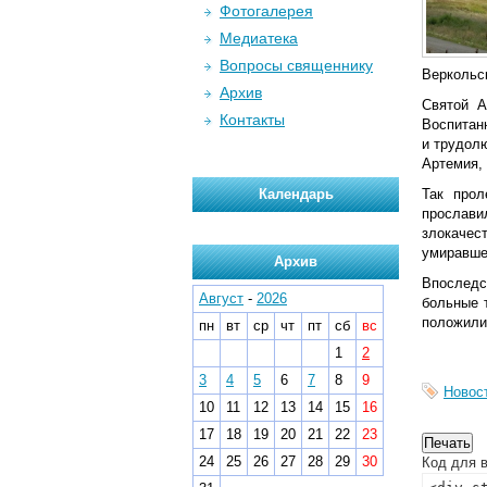
Фотогалерея
Медиатека
Вопросы священнику
Веркольс
Архив
Святой А
Контакты
Воспитан
и трудолю
Артемия, 
Календарь
Так прол
прослав
злокачест
умиравшег
Архив
Впоследс
Август
-
2026
больные 
положили
пн
вт
ср
чт
пт
сб
вс
1
2
3
4
5
6
7
8
9
Новос
10
11
12
13
14
15
16
17
18
19
20
21
22
23
24
25
26
27
28
29
30
Код для в