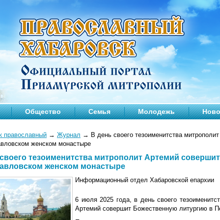
Общество
Семья
Молодежь
Ново
к православный
→
Журнал
→
В день своего тезоименитства митрополи
авловском женском монастыре
 своего тезоименитства митрополит Артемий соверши
авловском женском монастыре
Информационный отдел Хабаровской епархии
6 июля 2025 года, в день своего тезоименитс
Артемий совершит Божественную литургию в П