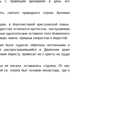
сть с правящим архиереем в день его
ть святого праведного отрока Артемия
рая, в благочестивой крестьянской семье.
 детстве отличался кротостью, послушанием
рные односельчане оставили тело блаженного
оверх земли, прикрыв хворостом и берестой.
мия были чудесно обретены нетленными и
я распространившейся в Двинском краю
мия бересту, привесил ее к кресту на груди
ых их писали, оставались стружки. От них
й св. отрока был основан монастырь, где и