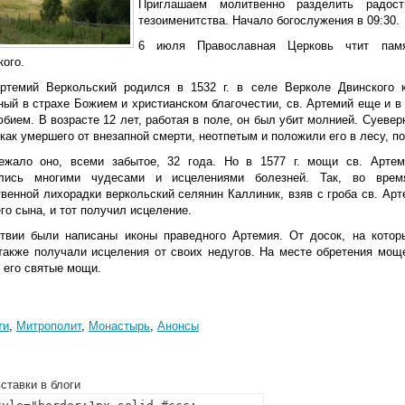
Приглашаем молитвенно разделить радо
тезоименитства. Начало богослужения в 09:30.
6 июля Православная Церковь чтит памя
кого.
ртемий Веркольский родился в 1532 г. в селе Верколе Двинского к
ный в страхе Божием и христианском благочестии, св. Артемий еще и в
бием. В возрасте 12 лет, работая в поле, он был убит молнией. Суеве
как умершего от внезапной смерти, неотпетым и положили его в лесу, п
ежало оно, всеми забытое, 32 года. Но в 1577 г. мощи св. Арте
ились многими чудесами и исцелениями болезней. Так, во врем
венной лихорадки веркольский селянин Каллиник, взяв с гроба св. Арте
о сына, и тот получил исцеление.
твии были написаны иконы праведного Артемия. От досок, на котор
также получали исцеления от своих недугов. На месте обретения моще
 его святые мощи.
ти
,
Митрополит
,
Монастырь
,
Анонсы
ставки в блоги