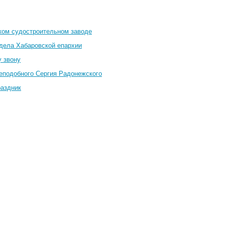
ком судостроительном заводе
тдела Хабаровской епархии
у звону
еподобного Сергия Радонежского
раздник