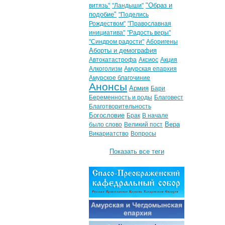
"Образ и
витязь"
"Ландыши"
подобие"
"Поделись
Рождеством"
"Православная
инициатива"
"Радость веры"
"Синдром радости"
Аборигены
Аборты и демография
Автокатастрофа
Аксиос
Акция
Алкоголизм
Амурская епархия
Амурское благочиние
Анонсы
Армия
Бари
Беременность и роды
Благовест
Благотворительность
Богословие
Брак
В начале
Вера
было слово
Великий пост
Викариатство
Вопросы
Показать все теги