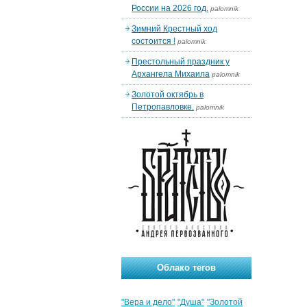
России на 2026 год.
palomnik
Зимний Крестный ход
состоится !
palomnik
Престольный праздник у
Архангела Михаила
palomnik
Золотой октябрь в
Петропавловке.
palomnik
Облако тегов
"Вера и дело"
"Душа"
"Золотой