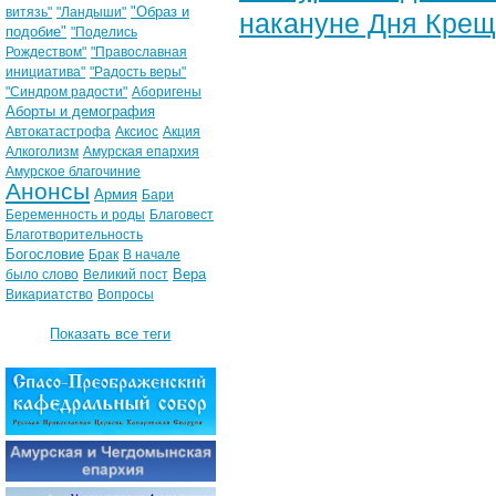
"Образ и
витязь"
"Ландыши"
накануне Дня Крещ
подобие"
"Поделись
Рождеством"
"Православная
инициатива"
"Радость веры"
"Синдром радости"
Аборигены
Аборты и демография
Автокатастрофа
Аксиос
Акция
Алкоголизм
Амурская епархия
Амурское благочиние
Анонсы
Армия
Бари
Беременность и роды
Благовест
Благотворительность
Богословие
Брак
В начале
Вера
было слово
Великий пост
Викариатство
Вопросы
Показать все теги