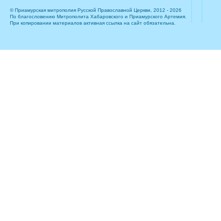
© Приамурская митрополия Русской Православной Церкви, 2012 - 2026
По благословению Митрополита Хабаровского и Приамурского Артемия.
При копировании материалов активная ссылка на сайт обязательна.