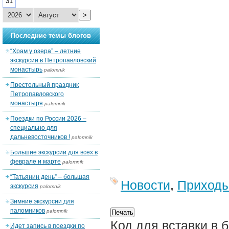
31
>
Последние темы блогов
“Храм у озера” – летние
экскурсии в Петропавловский
монастырь
palomnik
Престольный праздник
Петропавловского
монастыря
palomnik
Поездки по России 2026 –
специально для
дальневосточников !
palomnik
Большие экскурсии для всех в
феврале и марте
palomnik
“Татьянин день” – большая
Новости
,
Приход
экскурсия
palomnik
Зимние экскурсии для
паломников
palomnik
Код для вставки в 
Идет запись в поездки по