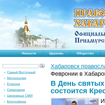
Новости
Церковь
Общество
Хабаровск правосл
Самый Восточный
Февронии в Хабаро
Митрополия
В День святых
Епархия
состоится Кре
Семинария
Церковные СМИ
И
Блогосфера