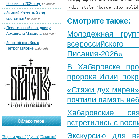
России на 2026 год.
palomnik
Зимний Крестный ход
состоится !
Смотрите также:
palomnik
Престольный праздник у
Молодежная груп
Архангела Михаила
palomnik
всероссийского
Золотой октябрь в
Петропавловке.
palomnik
Писания-2026»
В Хабаровске пр
пророка Илии, пок
«Стяжи дух мирен»
почтили память неб
Хабаровские св
встретились с вос
Облако тегов
Экскурсию для в
"Вера и дело"
"Душа"
"Золотой