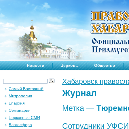
Новости
Церковь
Общество
Хабаровск правосл
Самый Восточный
Журнал
Митрополия
Епархия
Метка —
Тюремн
Семинария
Церковные СМИ
Сотрудники УФСИ
Блогосфера