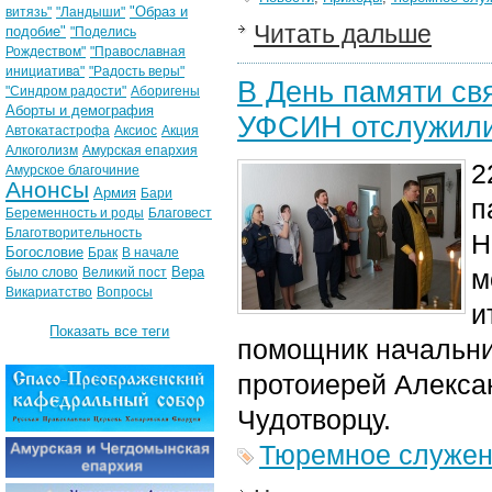
"Образ и
витязь"
"Ландыши"
Читать дальше
подобие"
"Поделись
Рождеством"
"Православная
инициатива"
"Радость веры"
В День памяти св
"Синдром радости"
Аборигены
Аборты и демография
УФСИН отслужили
Автокатастрофа
Аксиос
Акция
Алкоголизм
Амурская епархия
2
Амурское благочиние
Анонсы
Армия
Бари
п
Беременность и роды
Благовест
Благотворительность
Н
Богословие
Брак
В начале
Вера
м
было слово
Великий пост
Викариатство
Вопросы
и
Показать все теги
помощник начальн
протоиерей Алекса
Чудотворцу.
Тюремное служе