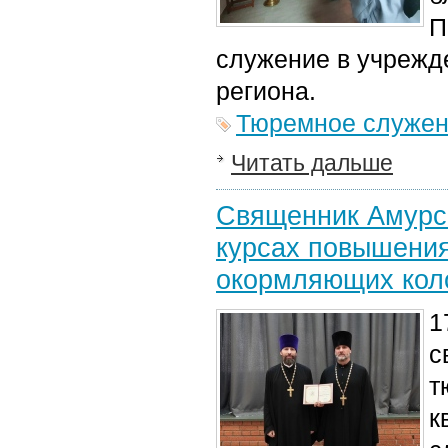
П
служение в учрежд
региона.
Тюремное служе
Читать дальше
Священник Амурск
курсах повышени
окормляющих кол
1
с
т
к