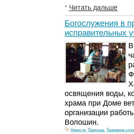
Читать дальше
Богослужения в п
исправительных у
В
ч
р
Ф
Х
освящения воды, к
храма при Доме ве
организации работ
Волошин.
Новости
,
Приходы
,
Тюремное слу