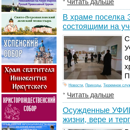
Читать дальше
В храме поселка 
состоящими на уч
С
У
о
х
П
Новости
,
Приходы
,
Тюремное слу
Читать дальше
Осужденные УФИЦ
жизни, вере и тер