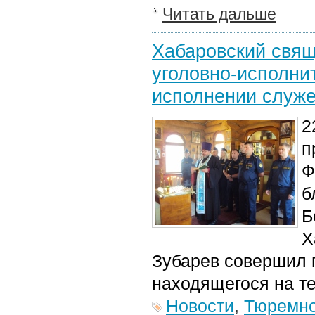
Читать дальше
Хабаровский свящ
уголовно-исполни
исполнении служе
2
п
Ф
б
Б
Х
Зубарев совершил 
находящегося на т
Новости
,
Тюремно