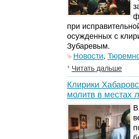
з
ф
при исправительной
осужденных с клир
Зубаревым.
Новости
,
Тюремно
Читать дальше
Клирики Хабаровс
молитв в местах 
В
в
п
б