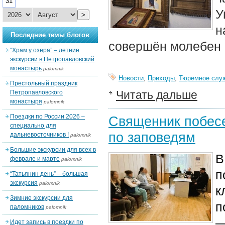
31
У
>
н
Последние темы блогов
совершён молебен 
“Храм у озера” – летние
экскурсии в Петропавловский
монастырь
palomnik
Новости
,
Приходы
,
Тюремное слу
Престольный праздник
Читать дальше
Петропавловского
монастыря
palomnik
Поездки по России 2026 –
Священник побес
специально для
по заповедям
дальневосточников !
palomnik
Большие экскурсии для всех в
В
феврале и марте
palomnik
п
“Татьянин день” – большая
экскурсия
palomnik
к
Зимние экскурсии для
п
паломников
palomnik
—
Идет запись в поездки по