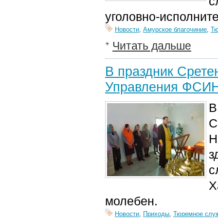
с
уголовно-исполнит
Новости
,
Амурское благочиние
,
Тю
Читать дальше
В праздник Срете
Управления ФСИН
В
С
Н
з
с
Х
молебен.
Новости
,
Приходы
,
Тюремное слу