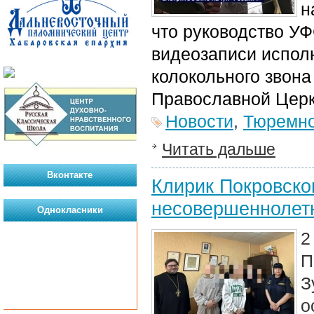
н
что руководство У
видеозаписи испол
колокольного звона
Православной Цер
Новости
,
Тюремно
Читать дальше
Вконтакте
Клирик Покровско
несовершеннолет
Однокласники
2
П
З
о