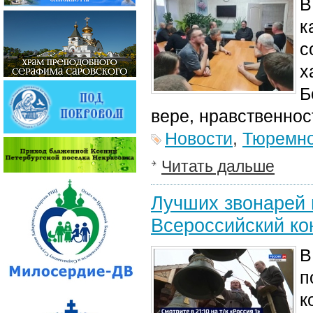
В
к
с
х
Б
вере, нравственнос
Новости
,
Тюремно
Читать дальше
Лучших звонарей 
Всероссийский ко
В
п
к