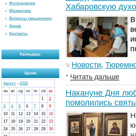
Фотогалерея
Хабаровскую дух
Медиатека
В
Вопросы священнику
Архив
в
Контакты
и
п
Календарь
Новости
,
Тюремно
Архив
Читать дальше
Август
-
2026
Накануне Дня люб
пн
вт
ср
чт
пт
сб
вс
1
2
помолились святы
3
4
5
6
7
8
9
Н
10
11
12
13
14
15
16
17
18
19
20
21
22
23
к
24
25
26
27
28
29
30
ч