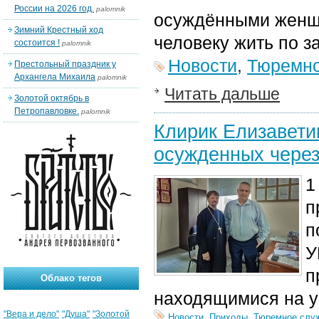
России на 2026 год.
palomnik
осуждёнными женщи
Зимний Крестный ход
человеку жить по 
состоится !
palomnik
Новости
,
Тюремно
Престольный праздник у
Архангела Михаила
palomnik
Читать дальше
Золотой октябрь в
Петропавловке.
palomnik
Клирик Елизавети
осужденных через
1
п
п
У
п
Облако тегов
находящимися на у
"Вера и дело"
"Душа"
"Золотой
Новости
,
Приходы
,
Тюремное слу