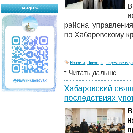
В
Telegram
и
района управлени
по Хабаровскому к
Новости
,
Приходы
,
Тюремное слу
Читать дальше
Хабаровский свящ
последствиях упо
В
н
п