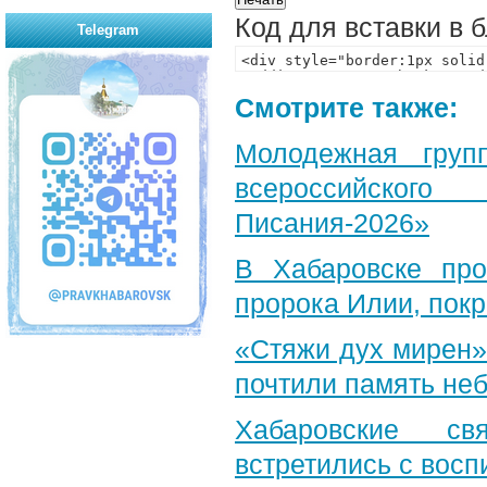
Код для вставки в 
Telegram
Смотрите также:
Молодежная груп
всероссийского
Писания-2026»
В Хабаровске пр
пророка Илии, пок
«Стяжи дух мирен»
почтили память неб
Хабаровские св
встретились с вос