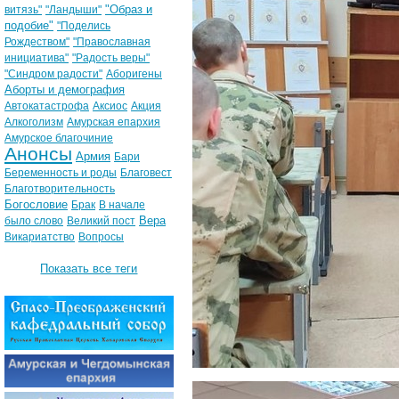
"Образ и
витязь"
"Ландыши"
подобие"
"Поделись
Рождеством"
"Православная
инициатива"
"Радость веры"
"Синдром радости"
Аборигены
Аборты и демография
Автокатастрофа
Аксиос
Акция
Алкоголизм
Амурская епархия
Амурское благочиние
Анонсы
Армия
Бари
Беременность и роды
Благовест
Благотворительность
Богословие
Брак
В начале
Вера
было слово
Великий пост
Викариатство
Вопросы
Показать все теги