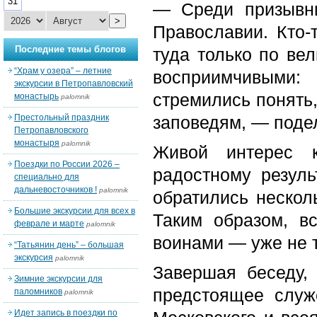
31
— Среди призывни
>
Православии. Кто-
Последние темы блогов
туда только по ве
“Храм у озера” – летние
восприимчивыми:
экскурсии в Петропавловский
стремились понять,
монастырь
palomnik
Престольный праздник
заповедям, — поде
Петропавловского
монастыря
palomnik
Живой интерес к
Поездки по России 2026 –
радостному резуль
специально для
дальневосточников !
palomnik
обратились нескол
Большие экскурсии для всех в
Таким образом, в
феврале и марте
palomnik
воинами — уже не 
“Татьянин день” – большая
экскурсия
palomnik
Завершая беседу,
Зимние экскурсии для
предстоящее служ
паломников
palomnik
Идет запись в поездки по