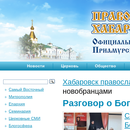
Новости
Церковь
Общество
Хабаровск правосл
Самый Восточный
новобранцами
Митрополия
Разговор о Бо
Епархия
Семинария
С
Церковные СМИ
Б
Блогосфера