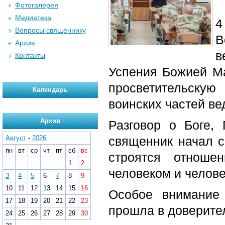
Фотогалерея
Медиатека
4
Вопросы священнику
В
Архив
в
Контакты
Успения Божией Ма
просветительску
Календарь
воинских частей ве
Архив
Разговор о Боге,
Август
-
2026
священник начал с
пн
вт
ср
чт
пт
сб
вс
строятся отнош
1
2
человеком и челове
3
4
5
6
7
8
9
10
11
12
13
14
15
16
Особое внимание
17
18
19
20
21
22
23
прошла в доверите
24
25
26
27
28
29
30