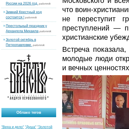
Московского и все
России на 2026 год.
palomnik
что воин-христиани
Зимний Крестный ход
не переступит г
состоится !
palomnik
Престольный праздник у
преступлений — п
Архангела Михаила
palomnik
христианские убеж
Золотой октябрь в
Петропавловке.
palomnik
Встреча показала,
молодые люди откр
и вечных ценностях
Облако тегов
"Вера и дело"
"Душа"
"Золотой