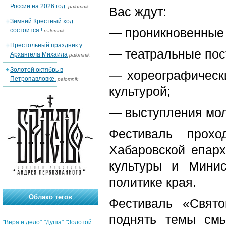
России на 2026 год.
palomnik
Вас ждут:
Зимний Крестный ход
— проникновенные
состоится !
palomnik
Престольный праздник у
— театральные пос
Архангела Михаила
palomnik
Золотой октябрь в
— хореографическ
Петропавловке.
palomnik
культурой;
— выступления мол
Фестиваль прохо
Хабаровской епарх
культуры и Мини
политике края.
Облако тегов
Фестиваль «Свято
поднять темы смы
"Вера и дело"
"Душа"
"Золотой