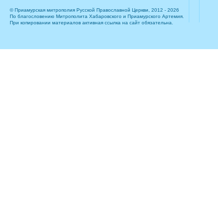
© Приамурская митрополия Русской Православной Церкви, 2012 - 2026
По благословению Митрополита Хабаровского и Приамурского Артемия.
При копировании материалов активная ссылка на сайт обязательна.