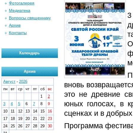
Фотогалерея
Медиатека
3
Вопросы священнику
д
Архив
т
Контакты
О
ф
Календарь
м
Архив
П
Август
-
2026
вновь возвращаетс
пн
вт
ср
чт
пт
сб
вс
это не древние св
1
2
юных голосах, в к
3
4
5
6
7
8
9
10
11
12
13
14
15
16
сценках и в добрых
17
18
19
20
21
22
23
Программа фестив
24
25
26
27
28
29
30