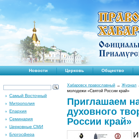
Новости
Церковь
Общество
Хабаровск православный
→
Журнал
молодежи «Святой России край»
Самый Восточный
Приглашаем на
Митрополия
духовного тво
Епархия
России край»
Семинария
Церковные СМИ
И
Блогосфера