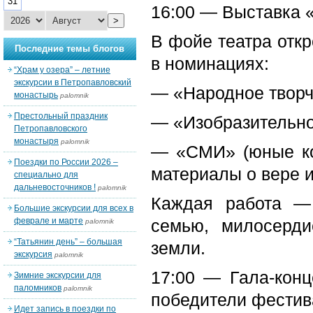
31
16:00 — Выставка 
>
В фойе театра откр
Последние темы блогов
в номинациях:
“Храм у озера” – летние
экскурсии в Петропавловский
— «Народное творче
монастырь
palomnik
Престольный праздник
— «Изобразительное
Петропавловского
монастыря
palomnik
— «СМИ» (юные ко
Поездки по России 2026 –
материалы о вере и
специально для
дальневосточников !
palomnik
Каждая работа — 
Большие экскурсии для всех в
феврале и марте
семью, милосерди
palomnik
“Татьянин день” – большая
земли.
экскурсия
palomnik
17:00 — Гала-конц
Зимние экскурсии для
паломников
palomnik
победители фестив
Идет запись в поездки по