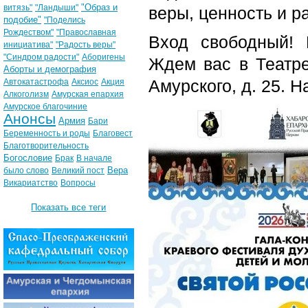
"Образ и
витязь"
"Ландыши"
веры, ценность и р
подобие"
"Поделись
Рождеством"
"Православная
Вход свободный! 
инициатива"
"Радость веры"
"Синдром радости"
Аборигены
Ждем вас в Театре
Аборты и демография
Амурского, д. 25. Н
Автокатастрофа
Аксиос
Акция
Алкоголизм
Амурская епархия
Амурское благочиние
Анонсы
Армия
Бари
Беременность и роды
Благовест
Благотворительность
Богословие
Брак
В начале
Вера
было слово
Великий пост
Викариатство
Вопросы
Показать все теги