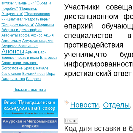
"Образ и
витязь"
"Ландыши"
Участники совеща
подобие"
"Поделись
Рождеством"
"Православная
дистанционном фо
инициатива"
"Радость веры"
епархий обучаю
"Синдром радости"
Аборигены
Аборты и демография
специалистов в
Автокатастрофа
Аксиос
Акция
Алкоголизм
Амурская епархия
противодействи
Амурское благочиние
Анонсы
Армия
Бари
учениям,что бу
Беременность и роды
Благовест
информированност
Благотворительность
Богословие
Брак
В начале
христианский отве
Вера
было слово
Великий пост
Викариатство
Вопросы
Показать все теги
Новости
,
Отделы
Код для вставки в 