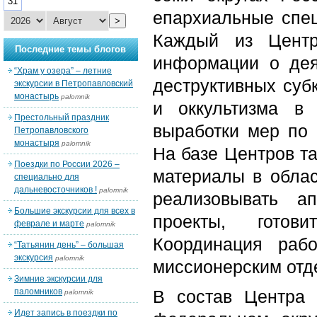
31
епархиальные спец
>
Каждый из Центр
Последние темы блогов
информации о деят
“Храм у озера” – летние
деструктивных субк
экскурсии в Петропавловский
монастырь
palomnik
и оккультизма в
Престольный праздник
выработки мер по 
Петропавловского
монастыря
palomnik
На базе Центров т
Поездки по России 2026 –
материалы в облас
специально для
дальневосточников !
palomnik
реализовывать ап
Большие экскурсии для всех в
проекты, готов
феврале и марте
palomnik
Координация раб
“Татьянин день” – большая
экскурсия
palomnik
миссионерским отд
Зимние экскурсии для
паломников
В состав Центра 
palomnik
Идет запись в поездки по