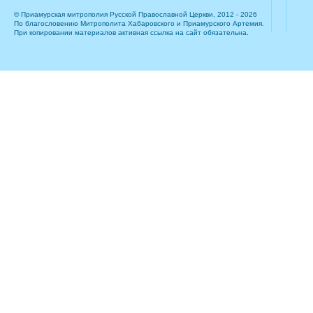
© Приамурская митрополия Русской Православной Церкви, 2012 - 2026
По благословению Митрополита Хабаровского и Приамурского Артемия.
При копировании материалов активная ссылка на сайт обязательна.