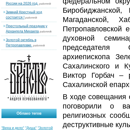
федеральном окр
России на 2026 год.
palomnik
Биробиджанской, 
Зимний Крестный ход
состоится !
Магаданской, Ха
palomnik
Престольный праздник у
Петропавловской е
Архангела Михаила
palomnik
духовной семин
Золотой октябрь в
Петропавловке.
председателя 
palomnik
архиепископа Зел
Сахалинского и К
Виктор Горбач – 
Сахалинской епарх
В ходе совещания 
поговорили о в
Облако тегов
религиозных сооб
деструктивные куль
"Вера и дело"
"Душа"
"Золотой