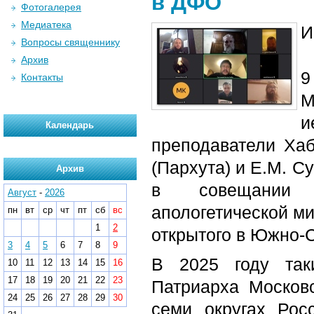
в ДФО
Фотогалерея
Медиатека
И
Вопросы священнику
Архив
9
Контакты
М
и
Календарь
преподаватели Ха
(Пархута) и Е.М. С
Архив
в совещании е
Август
-
2026
апологетической м
пн
вт
ср
чт
пт
сб
вс
1
2
открытого в Южно-
3
4
5
6
7
8
9
В 2025 году так
10
11
12
13
14
15
16
17
18
19
20
21
22
23
Патриарха Москов
24
25
26
27
28
29
30
семи округах Рос