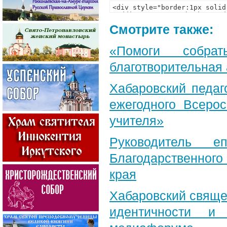
Смотрите также:
«Помоги собра
благотворительная
Хабаровский педаг
ежегодного Всерос
учителя»
Руководитель е
Благодарственног
края
Хабаровский свяще
идентичности и