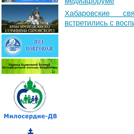
медиафоруме
Хабаровские св
встретились с вос