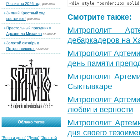
России на 2026 год.
palomnik
Зимний Крестный ход
Смотрите также:
состоится !
palomnik
Митрополит Арт
Престольный праздник у
Архангела Михаила
palomnik
дебаркадеров на Х
Золотой октябрь в
Петропавловке.
palomnik
Митрополит Артеми
день памяти препо
Митрополит Артеми
Сыктывкаре
Митрополит Артеми
любви и верности
Митрополит Артем
Облако тегов
дня своего тезоиме
"Вера и дело"
"Душа"
"Золотой