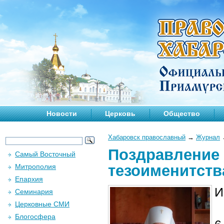
Новости
Церковь
Общество
Хабаровск православный
→
Журнал
Поздравление​
Самый Восточный
тезоименитств
Митрополия
Епархия
И
Семинария
Церковные СМИ
Блогосфера