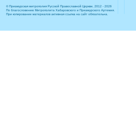
© Приамурская митрополия Русской Православной Церкви, 2012 - 2026
По благословению Митрополита Хабаровского и Приамурского Артемия.
При копировании материалов активная ссылка на сайт обязательна.