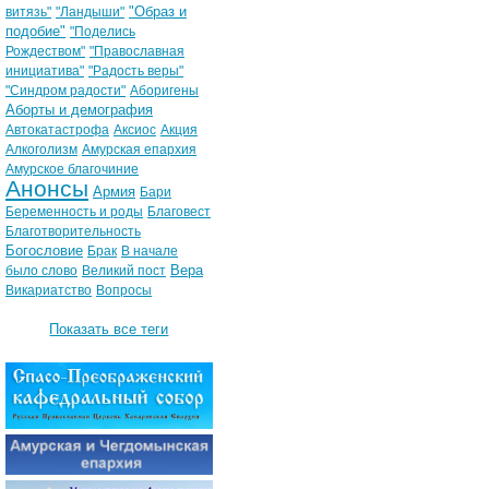
"Образ и
витязь"
"Ландыши"
подобие"
"Поделись
Рождеством"
"Православная
инициатива"
"Радость веры"
"Синдром радости"
Аборигены
Аборты и демография
Автокатастрофа
Аксиос
Акция
Алкоголизм
Амурская епархия
Амурское благочиние
Анонсы
Армия
Бари
Беременность и роды
Благовест
Благотворительность
Богословие
Брак
В начале
Вера
было слово
Великий пост
Викариатство
Вопросы
Показать все теги