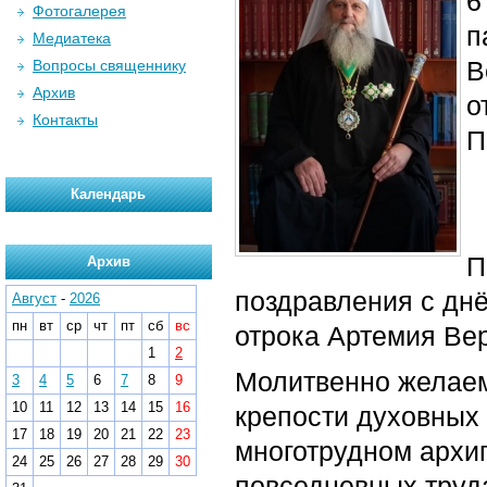
6
Фотогалерея
п
Медиатека
В
Вопросы священнику
Архив
о
Контакты
П
Календарь
П
Архив
поздравления с днё
Август
-
2026
пн
вт
ср
чт
пт
сб
вс
отрока Артемия Вер
1
2
Молитвенно желаем
3
4
5
6
7
8
9
10
11
12
13
14
15
16
крепости духовных
17
18
19
20
21
22
23
многотрудном архи
24
25
26
27
28
29
30
повседневных труда