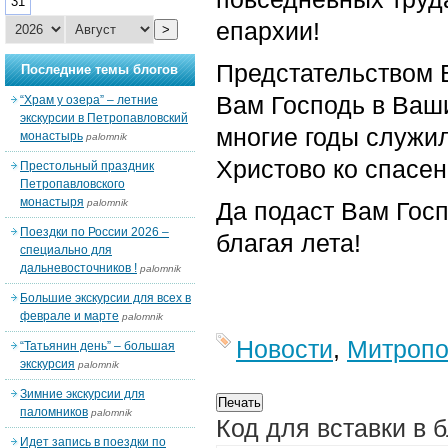
31
епархии!
>
Предстательством 
Последние темы блогов
Вам Господь в Ваш
“Храм у озера” – летние
экскурсии в Петропавловский
многие годы служил
монастырь
palomnik
Христово ко спасе
Престольный праздник
Петропавловского
монастыря
palomnik
Да подаст Вам Госп
Поездки по России 2026 –
благая лета!
специально для
дальневосточников !
palomnik
Большие экскурсии для всех в
феврале и марте
palomnik
Новости
,
Митропо
“Татьянин день” – большая
экскурсия
palomnik
Зимние экскурсии для
паломников
palomnik
Код для вставки в 
Идет запись в поездки по