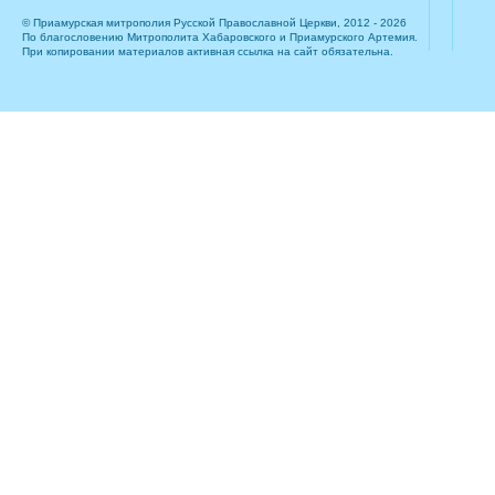
© Приамурская митрополия Русской Православной Церкви, 2012 - 2026
По благословению Митрополита Хабаровского и Приамурского Артемия.
При копировании материалов активная ссылка на сайт обязательна.