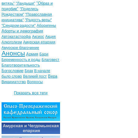
"Образ и
витязь"
"Ландыши"
подобие"
"Поделись
Рождеством"
"Православная
инициатива"
"Радость веры"
"Синдром радости"
Аборигены
Аборты и демография
Автокатастрофа
Аксиос
Акция
Алкоголизм
Амурская епархия
Амурское благочиние
Анонсы
Армия
Бари
Беременность и роды
Благовест
Благотворительность
Богословие
Брак
В начале
Вера
было слово
Великий пост
Викариатство
Вопросы
Показать все теги