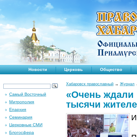
Новости
Церковь
Общество
Хабаровск православный
→
Журнал
«Очень ждали 
Самый Восточный
тысячи жителе
Митрополия
Епархия
И
Семинария
Церковные СМИ
Блогосфера