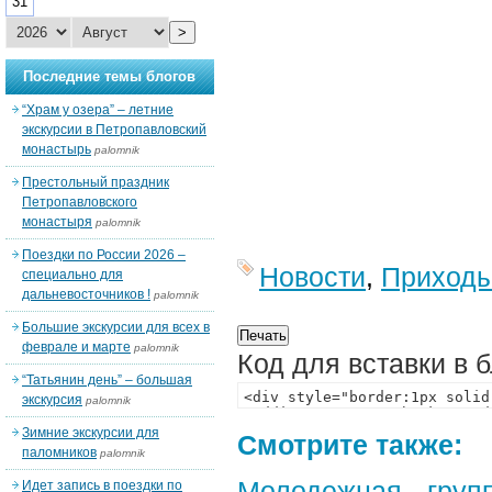
31
>
Последние темы блогов
“Храм у озера” – летние
экскурсии в Петропавловский
монастырь
palomnik
Престольный праздник
Петропавловского
монастыря
palomnik
Поездки по России 2026 –
Новости
,
Приход
специально для
дальневосточников !
palomnik
Большие экскурсии для всех в
феврале и марте
palomnik
Код для вставки в 
“Татьянин день” – большая
экскурсия
palomnik
Зимние экскурсии для
Смотрите также:
паломников
palomnik
Молодежная груп
Идет запись в поездки по