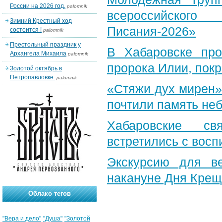
России на 2026 год.
palomnik
всероссийского
Зимний Крестный ход
Писания-2026»
состоится !
palomnik
Престольный праздник у
В Хабаровске пр
Архангела Михаила
palomnik
пророка Илии, пок
Золотой октябрь в
Петропавловке.
palomnik
«Стяжи дух мирен»
почтили память неб
Хабаровские св
встретились с вос
Экскурсию для в
накануне Дня Крещ
Облако тегов
"Вера и дело"
"Душа"
"Золотой