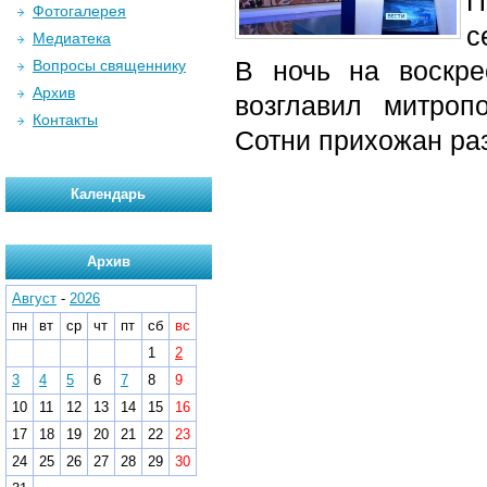
П
Фотогалерея
с
Медиатека
В ночь на воскре
Вопросы священнику
Архив
возглавил митроп
Контакты
Сотни прихожан ра
Календарь
Архив
Август
-
2026
пн
вт
ср
чт
пт
сб
вс
1
2
3
4
5
6
7
8
9
10
11
12
13
14
15
16
17
18
19
20
21
22
23
24
25
26
27
28
29
30