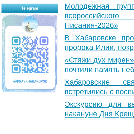
Молодежная груп
Telegram
всероссийского
Писания-2026»
В Хабаровске пр
пророка Илии, пок
«Стяжи дух мирен»
почтили память неб
Хабаровские св
встретились с вос
Экскурсию для в
накануне Дня Крещ