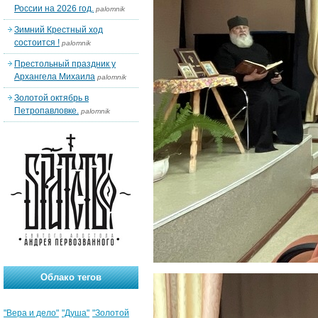
России на 2026 год.
palomnik
Зимний Крестный ход
состоится !
palomnik
Престольный праздник у
Архангела Михаила
palomnik
Золотой октябрь в
Петропавловке.
palomnik
Облако тегов
"Вера и дело"
"Душа"
"Золотой