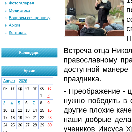
1
Фотогалерея
п
Медиатека
с
Вопросы священнику
Архив
с
Контакты
Н
Встреча отца Нико
Календарь
православному пра
доступной манере 
Архив
праздника.
Август
-
2026
пн
вт
ср
чт
пт
сб
вс
- Преображение - ц
1
2
нужно победить в с
3
4
5
6
7
8
9
другие плохие каче
10
11
12
13
14
15
16
наши добрые дела 
17
18
19
20
21
22
23
24
25
26
27
28
29
30
учеников Иисуса Хр