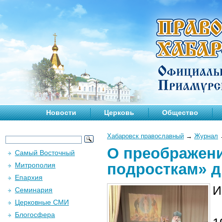
Новости
Церковь
Общество
Хабаровск православный
→
Журнал
О преображени
Самый Восточный
подросткам» д
Митрополия
Епархия
И
Семинария
Церковные СМИ
Блогосфера