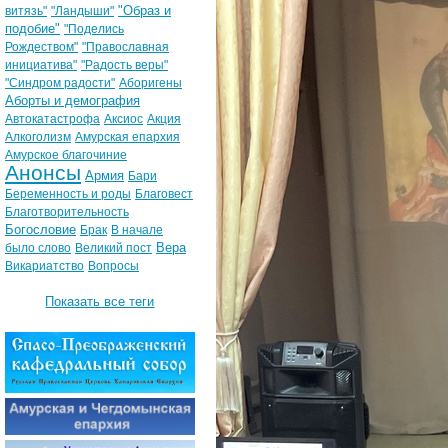
"Образ и
витязь"
"Ландыши"
подобие"
"Поделись
Рождеством"
"Православная
инициатива"
"Радость веры"
"Синдром радости"
Аборигены
Аборты и демография
Автокатастрофа
Аксиос
Акция
Алкоголизм
Амурская епархия
Амурское благочиние
Анонсы
Армия
Бари
Беременность и роды
Благовест
Благотворительность
Богословие
Брак
В начале
Вера
было слово
Великий пост
Викариатство
Вопросы
Показать все теги