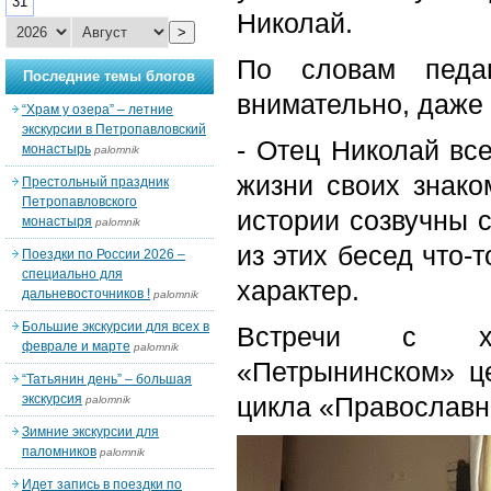
31
Николай.
>
По словам педаг
Последние темы блогов
внимательно, даже
“Храм у озера” – летние
экскурсии в Петропавловский
- Отец Николай вс
монастырь
palomnik
жизни своих знако
Престольный праздник
Петропавловского
истории созвучны 
монастыря
palomnik
из этих бесед что-
Поездки по России 2026 –
специально для
характер.
дальневосточников !
palomnik
Большие экскурсии для всех в
Встречи с хаб
феврале и марте
palomnik
«Петрынинском» ц
“Татьянин день” – большая
экскурсия
цикла «Православн
palomnik
Зимние экскурсии для
паломников
palomnik
Идет запись в поездки по