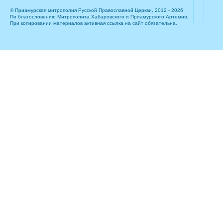
© Приамурская митрополия Русской Православной Церкви, 2012 - 2026
По благословению Митрополита Хабаровского и Приамурского Артемия.
При копировании материалов активная ссылка на сайт обязательна.