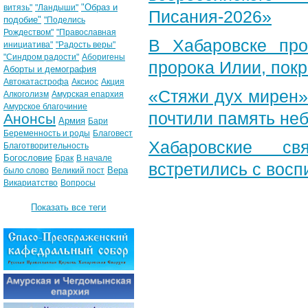
"Образ и
витязь"
"Ландыши"
Писания-2026»
подобие"
"Поделись
Рождеством"
"Православная
В Хабаровске пр
инициатива"
"Радость веры"
"Синдром радости"
Аборигены
пророка Илии, пок
Аборты и демография
Автокатастрофа
Аксиос
Акция
«Стяжи дух мирен»
Алкоголизм
Амурская епархия
Амурское благочиние
почтили память неб
Анонсы
Армия
Бари
Беременность и роды
Благовест
Хабаровские св
Благотворительность
Богословие
Брак
В начале
встретились с вос
Вера
было слово
Великий пост
Викариатство
Вопросы
Показать все теги