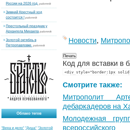
России на 2026 год.
palomnik
Зимний Крестный ход
состоится !
palomnik
Престольный праздник у
Архангела Михаила
palomnik
Новости
,
Митропо
Золотой октябрь в
Петропавловке.
palomnik
Код для вставки в 
Смотрите также:
Митрополит Арт
дебаркадеров на Х
Облако тегов
Молодежная груп
всероссийского
"Вера и дело"
"Душа"
"Золотой