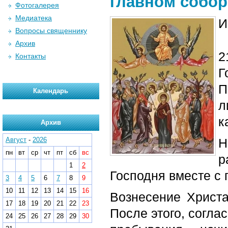
главном собор
Фотогалерея
Медиатека
И
Вопросы священнику
Архив
2
Контакты
Г
П
Календарь
л
к
Архив
Август
-
2026
Н
пн
вт
ср
чт
пт
сб
вс
р
1
2
Господня вместе с
3
4
5
6
7
8
9
10
11
12
13
14
15
16
Вознесение Христа
17
18
19
20
21
22
23
После этого, согла
24
25
26
27
28
29
30