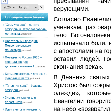
пребывания нач
31
верующими.
>
Последние темы блогов
Согласно Евангели
“Храм у озера” – летние
ученикам, разгова
экскурсии в Петропавловский
тело Богочеловек
монастырь
palomnik
Престольный праздник
испытывало боли, и
Петропавловского
с апостолами на го
монастыря
palomnik
оставил людей. Г
Поездки по России 2026 –
специально для
скончания века».
дальневосточников !
palomnik
Большие экскурсии для всех в
В Деяниях святых 
феврале и марте
palomnik
Христос был сокрыт
“Татьянин день” – большая
экскурсия
palomnik
одежде», которы
Зимние экскурсии для
Евангелии говорит
паломников
palomnik
на небо «возвратил
Идет запись в поездки по