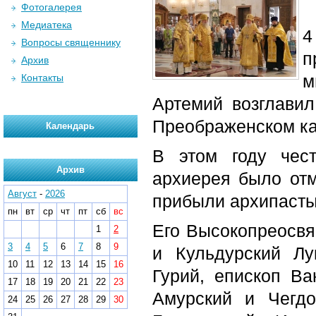
Фотогалерея
Медиатека
4
Вопросы священнику
п
Архив
м
Контакты
Артемий возглави
Преображенском ка
Календарь
В этом году чест
Архив
архиерея было отм
Август
-
2026
прибыли архипасты
пн
вт
ср
чт
пт
сб
вс
Его Высокопреосвя
1
2
3
4
5
6
7
8
9
и Кульдурский Лу
10
11
12
13
14
15
16
Гурий, епископ Ва
17
18
19
20
21
22
23
Амурский и Чегдо
24
25
26
27
28
29
30