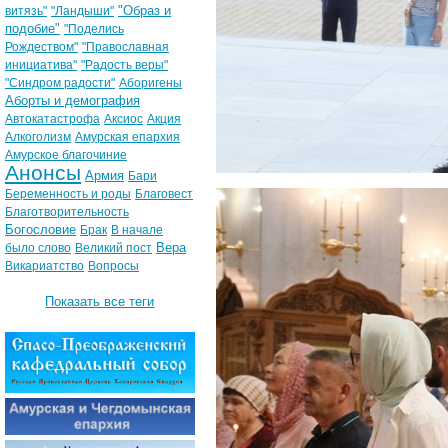
"Образ и
витязь"
"Ландыши"
подобие"
"Поделись
Рождеством"
"Православная
инициатива"
"Радость веры"
"Синдром радости"
Аборигены
Аборты и демография
Автокатастрофа
Аксиос
Акция
Алкоголизм
Амурская епархия
Амурское благочиние
Анонсы
Армия
Бари
Беременность и роды
Благовест
Благотворительность
Богословие
Брак
В начале
Вера
было слово
Великий пост
Викариатство
Вопросы
Показать все теги