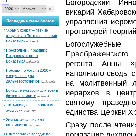
Богородский Инн
31
>
викарий Хабаровск
управления иеромо
Последние темы блогов
протоиерей Георгий
“Храм у озера” – летние
экскурсии в Петропавловский
монастырь
palomnik
Богослужебные
Престольный праздник
Преображенского
Петропавловского
монастыря
регента Анны Хр
palomnik
Поездки по России 2026 –
наполнило своды с
специально для
на молитвенный 
дальневосточников !
palomnik
Большие экскурсии для всех в
иерархов в цент
феврале и марте
palomnik
святому праведн
“Татьянин день” – большая
единства Церкви Х
экскурсия
palomnik
Зимние экскурсии для
Сразу после чтени
паломников
palomnik
помазание духовен
Идет запись в поездки по