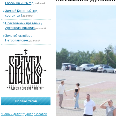
России на 2026 год.
palomnik
Зимний Крестный ход
состоится !
palomnik
Престольный праздник у
Архангела Михаила
palomnik
Золотой октябрь в
Петропавловке.
palomnik
Облако тегов
"Вера и дело"
"Душа"
"Золотой