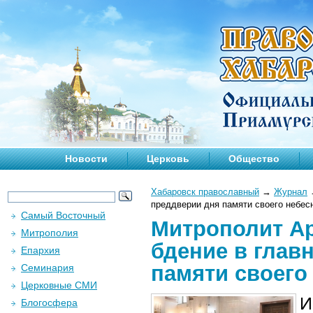
Новости
Церковь
Общество
Хабаровск православный
→
Журнал
преддверии дня памяти своего небес
Самый Восточный
Митрополит А
Митрополия
бдение в глав
Епархия
памяти своего
Семинария
Церковные СМИ
И
Блогосфера