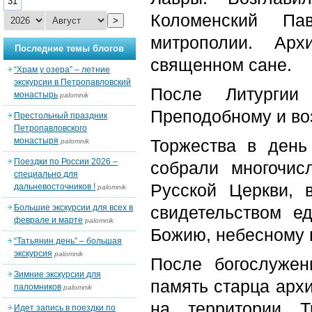
31
Коломенский Па
>
митрополии. Ар
Последние темы блогов
священном сане.
“Храм у озера” – летние
экскурсии в Петропавловский
После Литургии
монастырь
palomnik
Преподобному и во
Престольный праздник
Петропавловского
монастыря
Торжества в день
palomnik
Поездки по России 2026 –
собрали многочис
специально для
Русской Церкви, 
дальневосточников !
palomnik
Большие экскурсии для всех в
свидетельством е
феврале и марте
palomnik
Божию, небесному 
“Татьянин день” – большая
экскурсия
palomnik
После богослужен
Зимние экскурсии для
память старца арх
паломников
palomnik
на территории Т
Идет запись в поездки по