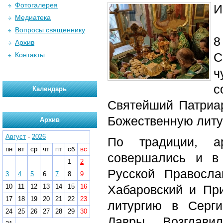
Фотогалерея
И
Медиатека
Вопросы священнику
8
Архив
С
Контакты
ч
с
Календарь
Святейший Патриа
Божественную литу
Архив
Август
-
2026
По традиции, а
пн
вт
ср
чт
пт
сб
вс
совершались и в
1
2
Русской Правосла
3
4
5
6
7
8
9
10
11
12
13
14
15
16
Хабаровский и Пр
17
18
19
20
21
22
23
литургию в Серги
24
25
26
27
28
29
30
Лавры. Возглави