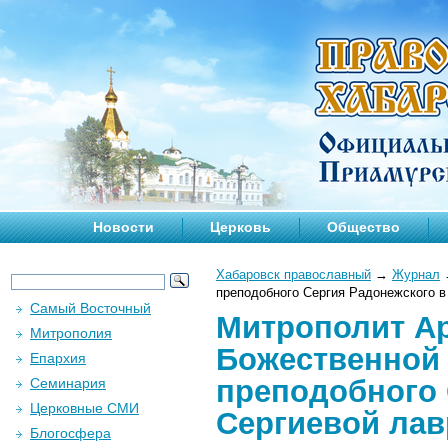
Новости
Церковь
Общество
Хабаровск православный
→
Журнал
преподобного Сергия Радонежского в
Самый Восточный
Митрополит Ар
Митрополия
Божественной 
Епархия
преподобного 
Семинария
Церковные СМИ
Сергиевой лав
Блогосфера