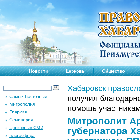
Новости
Церковь
Общество
Хабаровск правосл
Самый Восточный
получил благодарно
Митрополия
помощь участникам
Епархия
Митрополит Ар
Семинария
Церковные СМИ
губернатора Х
Блогосфера