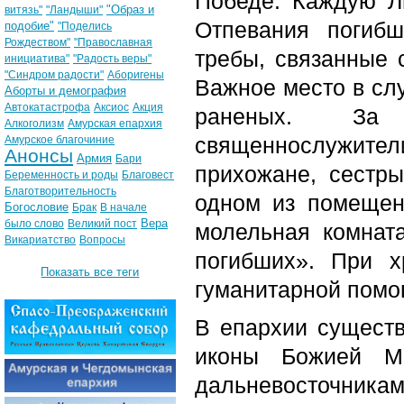
Победе. Каждую Л
"Образ и
витязь"
"Ландыши"
Отпевания погибш
подобие"
"Поделись
Рождеством"
"Православная
требы, связанные 
инициатива"
"Радость веры"
"Синдром радости"
Аборигены
Важное место в сл
Аборты и демография
Автокатастрофа
Аксиос
Акция
раненых. За 
Алкоголизм
Амурская епархия
священнослужител
Амурское благочиние
Анонсы
Армия
Бари
прихожане, сестр
Беременность и роды
Благовест
Благотворительность
одном из помещен
Богословие
Брак
В начале
Вера
было слово
Великий пост
молельная комнат
Викариатство
Вопросы
погибших». При х
Показать все теги
гуманитарной помо
В епархии сущест
иконы Божией Ма
дальневосточника