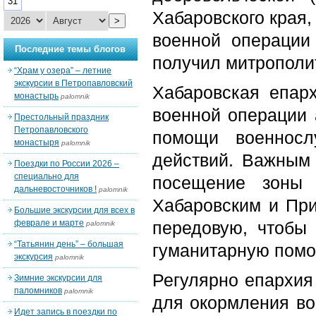
31
Хабаровского края,
>
военной операции
Последние темы блогов
получил митрополи
“Храм у озера” – летние
экскурсии в Петропавловский
Хабаровская епар
монастырь
palomnik
военной операции 
Престольный праздник
Петропавловского
помощи военнос
монастыря
palomnik
действий. Важным 
Поездки по России 2026 –
специально для
посещение зоны 
дальневосточников !
palomnik
Хабаровским и Пр
Большие экскурсии для всех в
феврале и марте
передовую, чтобы
palomnik
“Татьянин день” – большая
гуманитарную помо
экскурсия
palomnik
Регулярно епархия
Зимние экскурсии для
паломников
palomnik
для окормления во
Идет запись в поездки по