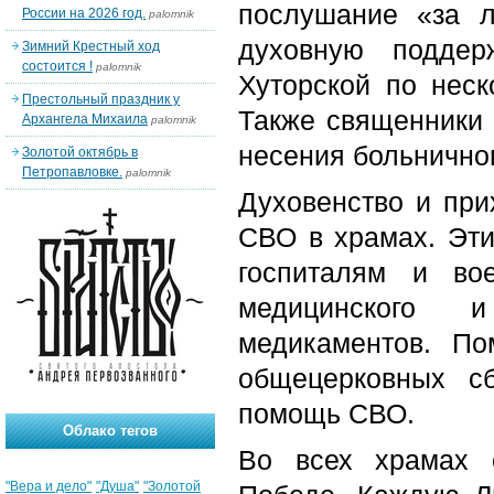
послушание «за л
России на 2026 год.
palomnik
духовную поддер
Зимний Крестный ход
состоится !
palomnik
Хуторской по неск
Престольный праздник у
Также священники
Архангела Михаила
palomnik
несения больничног
Золотой октябрь в
Петропавловке.
palomnik
Духовенство и при
СВО в храмах. Эт
госпиталям и во
медицинского 
медикаментов. По
общецерковных с
помощь СВО.
Облако тегов
Во всех храмах 
"Вера и дело"
"Душа"
"Золотой