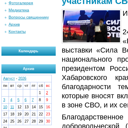
участникам СВ
Фотогалерея
Медиатека
И
Вопросы священнику
Архив
2
Контакты
«
выставки «Сила Во
Календарь
национального пр
президентом Росс
Архив
Хабаровского к
Август
-
2026
благодарности т
пн
вт
ср
чт
пт
сб
вс
1
2
которые вносят вк
3
4
5
6
7
8
9
в зоне СВО, и их с
10
11
12
13
14
15
16
17
18
19
20
21
22
23
Благодарствен
24
25
26
27
28
29
30
добровольческой 