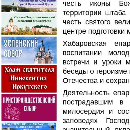
честь иконы Бо
территории штаба
честь святого вел
центре подготовки
Хабаровская епа
воспитании молод
встречи и уроки 
беседы о героизме 
Отечества и сохра
Деятельность епа
пострадавшим в 
милосердия и сос
заповедях Госпо
значительный вкл