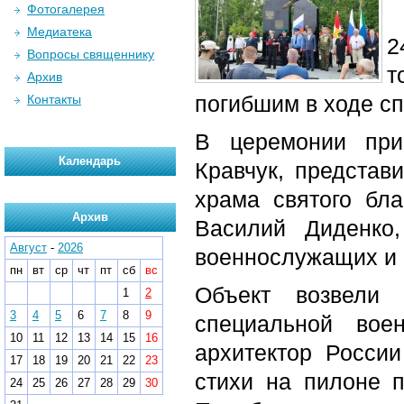
Фотогалерея
Медиатека
2
Вопросы священнику
т
Архив
погибшим в ходе с
Контакты
В церемонии при
Календарь
Кравчук, представи
храма святого бла
Архив
Василий Диденко,
Август
-
2026
военнослужащих и 
пн
вт
ср
чт
пт
сб
вс
Объект возвели 
1
2
3
4
5
6
7
8
9
специальной вое
10
11
12
13
14
15
16
архитектор Росси
17
18
19
20
21
22
23
стихи на пилоне 
24
25
26
27
28
29
30