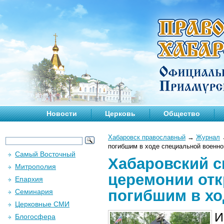
Новости
Церковь
Общество
Хабаровск православный
→
Журнал
погибшим в ходе специальной военно
Самый Восточный
Хабаровский с
Митрополия
церемонии от
Епархия
погибшим в хо
Семинария
Церковные СМИ
И
Блогосфера