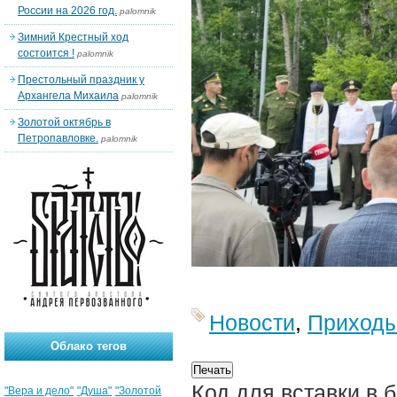
России на 2026 год.
palomnik
Зимний Крестный ход
состоится !
palomnik
Престольный праздник у
Архангела Михаила
palomnik
Золотой октябрь в
Петропавловке.
palomnik
Новости
,
Приход
Облако тегов
Код для вставки в 
"Вера и дело"
"Душа"
"Золотой