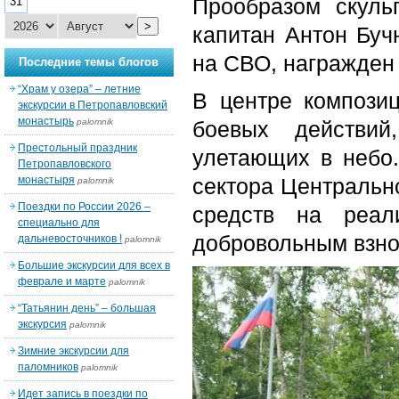
Прообразом скуль
31
>
капитан Антон Буч
на СВО, награжден
Последние темы блогов
“Храм у озера” – летние
В центре компози
экскурсии в Петропавловский
монастырь
palomnik
боевых действи
Престольный праздник
улетающих в небо
Петропавловского
монастыря
сектора Центрально
palomnik
Поездки по России 2026 –
средств на реал
специально для
добровольным взно
дальневосточников !
palomnik
Большие экскурсии для всех в
феврале и марте
palomnik
“Татьянин день” – большая
экскурсия
palomnik
Зимние экскурсии для
паломников
palomnik
Идет запись в поездки по