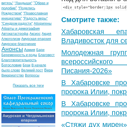
"Образ и
витязь"
"Ландыши"
подобие"
"Поделись
Рождеством"
"Православная
Смотрите также:
инициатива"
"Радость веры"
"Синдром радости"
Аборигены
Аборты и демография
Хабаровская еп
Автокатастрофа
Аксиос
Акция
Владивосток для с
Алкоголизм
Амурская епархия
Амурское благочиние
Анонсы
Армия
Бари
Молодежная груп
Беременность и роды
Благовест
всероссийского
Благотворительность
Богословие
Брак
В начале
Писания-2026»
Вера
было слово
Великий пост
Викариатство
Вопросы
В Хабаровске пр
Показать все теги
пророка Илии, пок
В Хабаровске пр
пророка Илии, пок
«Стяжи дух мирен»