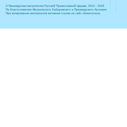
© Приамурская митрополия Русской Православной Церкви, 2012 - 2026
По благословению Митрополита Хабаровского и Приамурского Артемия.
При копировании материалов активная ссылка на сайт обязательна.