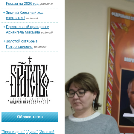
России на 2026 год.
palomnik
Зимний Крестный ход
состоится !
palomnik
Престольный праздник у
Архангела Михаила
palomnik
Золотой октябрь в
Петропавловке.
palomnik
Облако тегов
"Вера и дело"
"Душа"
"Золотой