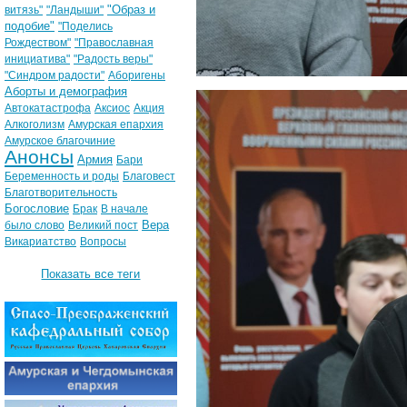
"Образ и
витязь"
"Ландыши"
подобие"
"Поделись
Рождеством"
"Православная
инициатива"
"Радость веры"
"Синдром радости"
Аборигены
Аборты и демография
Автокатастрофа
Аксиос
Акция
Алкоголизм
Амурская епархия
Амурское благочиние
Анонсы
Армия
Бари
Беременность и роды
Благовест
Благотворительность
Богословие
Брак
В начале
Вера
было слово
Великий пост
Викариатство
Вопросы
Показать все теги