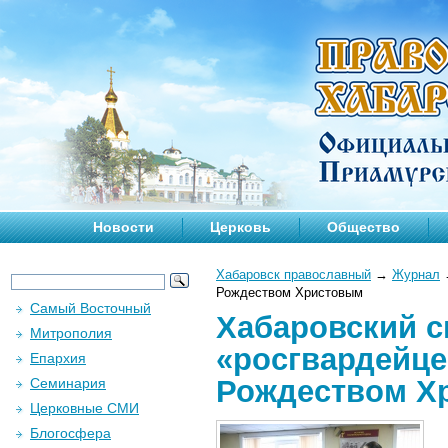
Новости
Церковь
Общество
Хабаровск православный
→
Журнал
Рождеством Христовым
Самый Восточный
Хабаровский с
Митрополия
«росгвардейце
Епархия
Рождеством Х
Семинария
Церковные СМИ
Блогосфера