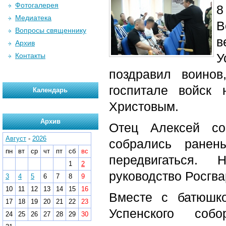
Фотогалерея
8
Медиатека
В
Вопросы священнику
в
Архив
У
Контакты
поздравил воино
госпитале войск
Календарь
Христовым.
Архив
Отец Алексей со
Август
-
2026
собрались ранен
пн
вт
ср
чт
пт
сб
вс
передвигаться. 
1
2
руководство Росгва
3
4
5
6
7
8
9
10
11
12
13
14
15
16
Вместе с батюшк
17
18
19
20
21
22
23
Успенского соб
24
25
26
27
28
29
30