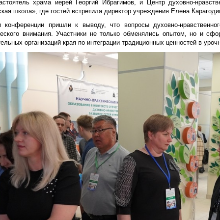
астоятель храма иерей Георгий Ибрагимов, и Центр духовно-нравств
кая школа», где гостей встретила директор учреждения Елена Карагоди
и конференции пришли к выводу, что вопросы духовно-нравственног
ческого внимания. Участники не только обменялись опытом, но и сф
тельных организаций края по интеграции традиционных ценностей в уроч