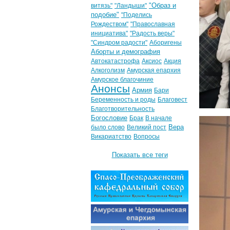
"Образ и
витязь"
"Ландыши"
подобие"
"Поделись
Рождеством"
"Православная
инициатива"
"Радость веры"
"Синдром радости"
Аборигены
Аборты и демография
Автокатастрофа
Аксиос
Акция
Алкоголизм
Амурская епархия
Амурское благочиние
Анонсы
Армия
Бари
Беременность и роды
Благовест
Благотворительность
Богословие
Брак
В начале
Вера
было слово
Великий пост
Викариатство
Вопросы
Показать все теги