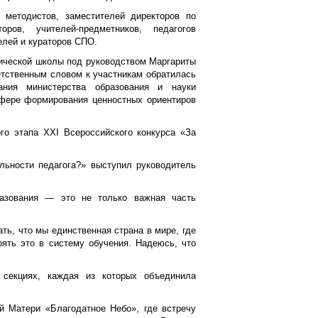
 методистов, заместителей директоров по
оров, учителей-предметников, педагогов
елей и кураторов СПО.
ической школы под руководством Маргариты
етственным словом к участникам обратилась
ания министерства образования и науки
сфере формирования ценностных ориентиров
го этапа XXI Всероссийского конкурса «За
льности педагога?» выступил руководитель
разования — это не только важная часть
ать, что мы единственная страна в мире, где
ять это в систему обучения. Надеюсь, что
 секциях, каждая из которых объединила
й Матери «Благодатное Небо», где встречу