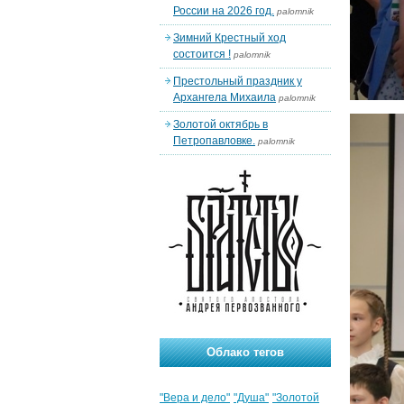
России на 2026 год.
palomnik
Зимний Крестный ход
состоится !
palomnik
Престольный праздник у
Архангела Михаила
palomnik
Золотой октябрь в
Петропавловке.
palomnik
Облако тегов
"Вера и дело"
"Душа"
"Золотой