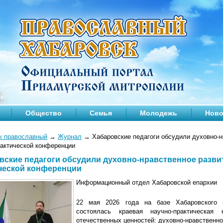
Общество
Семья
Молодежь
Ново
к православный
→
Журнал
→
Хабаровские педагоги обсудили духовно-н
рактической конференции
вские педагоги обсудили духовно-нравственное развит
ческой конференции
Информационный отдел Хабаровской епархии
22 мая 2026 года на базе Хабаровского к
состоялась краевая научно-практическая
отечественных ценностей: духовно-нравственно