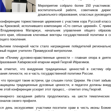
Мероприятие собрало более 150 участников:
воспитательной работе, советников директ
дошкольного образования, классных руководит
конференцию торжественная церемония с участием хора Русской класс
ны Крюковой, исполнившего композицию «Сто святых церквей». С прив
 Владимировна Матаржук, начальник управления общего образов
кого края, обозначив ключевые векторы государственной политики в 
ющего поколения.
бытием пленарной части стало награждение победителей регионально
нный подвиг учителя» Приамурской митрополии.
ом «Почему духовно-нравственные ценности – главная опора в деяте
бразования Хабаровской епархии иерей Георгий Ибрагимов.
к отметил, что внедрение традиционных ценностей в систему об
ния личности, но и часть государственной политики России.
 что проходят такие встречи, где слышен голос Церкви. Не стоит забыв
защищены традиционные духовные ценности, и педагоги должны внедр
е этой конференции ускорит этот процесс, - отметил отец Георгий.
енарного заседания работа продолжилась на шести тематических
оналов своего профиля.
ся день экскурсиями: участники посетили храм в честь иконы Божие