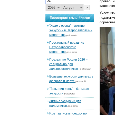
31
провёл н
классичес
>
Участник
педагоги
Последние темы блогов
образова
“Храм у озера” – летние
экскурсии в Петропавловский
монастырь
palomnik
Престольный праздник
Петропавловского
монастыря
palomnik
Поездки по России 2026 –
специально для
дальневосточников !
palomnik
Большие экскурсии для всех в
феврале и марте
palomnik
“Татьянин день” – большая
экскурсия
palomnik
Зимние экскурсии для
паломников
palomnik
Идет запись в поездки по