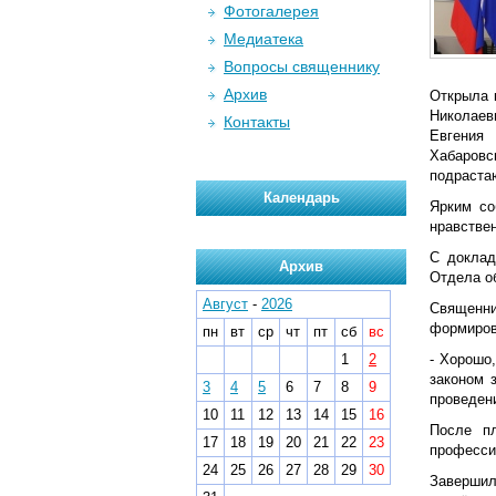
Фотогалерея
Медиатека
Вопросы священнику
Архив
Открыла 
Николаев
Контакты
Евгения
Хабаровс
подраста
Календарь
Ярким со
нравстве
С доклад
Архив
Отдела о
Август
-
2026
Священни
формирова
пн
вт
ср
чт
пт
сб
вс
1
2
- Хорошо,
законом 
3
4
5
6
7
8
9
проведени
10
11
12
13
14
15
16
После пл
17
18
19
20
21
22
23
професси
24
25
26
27
28
29
30
Завершил