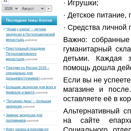
31
· Игрушки;
>
· Детское питание, 
Последние темы блогов
· Средства личной 
“Храм у озера” – летние
экскурсии в Петропавловский
Важно: собранные
монастырь
palomnik
гуманитарный скла
Престольный праздник
Петропавловского
детьми. Каждая 
монастыря
palomnik
помощь дошла дейст
Поездки по России 2026 –
специально для
Если вы не успеете
дальневосточников !
palomnik
Большие экскурсии для всех в
магазине и после
феврале и марте
palomnik
оставляете её в ко
“Татьянин день” – большая
экскурсия
palomnik
Альтернативный сп
Зимние экскурсии для
на сайте епарх
паломников
palomnik
Социального отде
Идет запись в поездки по