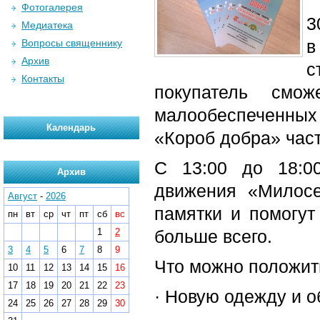
Фотогалерея
3
Медиатека
в
Вопросы священнику
Архив
с
Контакты
покупатель смо
малообеспеченных 
Календарь
«Короб добра» част
С 13:00 до 18:0
Архив
движения «Милосе
Август
-
2026
памятки и помогут
пн
вт
ср
чт
пт
сб
вс
1
2
больше всего.
3
4
5
6
7
8
9
Что можно положить
10
11
12
13
14
15
16
17
18
19
20
21
22
23
· Новую одежду и о
24
25
26
27
28
29
30