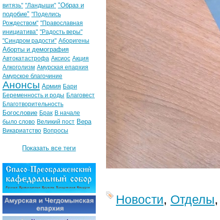
"Образ и
витязь"
"Ландыши"
подобие"
"Поделись
Рождеством"
"Православная
инициатива"
"Радость веры"
"Синдром радости"
Аборигены
Аборты и демография
Автокатастрофа
Аксиос
Акция
Алкоголизм
Амурская епархия
Амурское благочиние
Анонсы
Армия
Бари
Беременность и роды
Благовест
Благотворительность
Богословие
Брак
В начале
Вера
было слово
Великий пост
Викариатство
Вопросы
Показать все теги
Новости
,
Отделы