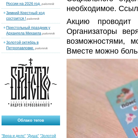
России на 2026 год.
palomnik
необходимое. Ссыл
Зимний Крестный ход
состоится !
palomnik
Акцию проводит 
Престольный праздник у
Организаторы вер
Архангела Михаила
palomnik
возможностями, м
Золотой октябрь в
Петропавловке.
palomnik
Вместе можно боль
Облако тегов
"Вера и дело"
"Душа"
"Золотой