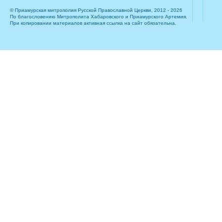
© Приамурская митрополия Русской Православной Церкви, 2012 - 2026
По благословению Митрополита Хабаровского и Приамурского Артемия.
При копировании материалов активная ссылка на сайт обязательна.