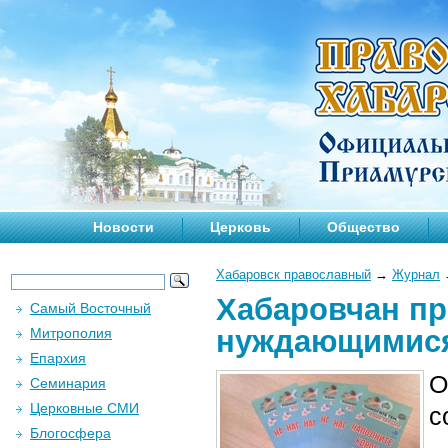
Новости
Церковь
Общество
Хабаровск православный
→
Журнал
Хабаровчан пр
Самый Восточный
нуждающимися
Митрополия
Епархия
О
Семинария
Церковные СМИ
с
Блогосфера