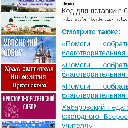
Код для вставки в 
Смотрите также:
«Помоги собра
благотворительная
«Помоги собра
благотворительная
«Помоги собра
благотворительная
Хабаровский педаг
ежегодного Всерос
учителя»