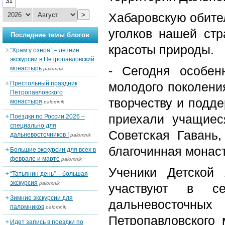
31
Хабаровскую обите
>
уголков нашей ст
Последние темы блогов
красоты природы.
“Храм у озера” – летние
экскурсии в Петропавловский
- Сегодня особен
монастырь
palomnik
Престольный праздник
молодого поколени
Петропавловского
творчеству и подде
монастыря
palomnik
приехали учащиес
Поездки по России 2026 –
специально для
Советская Гавань
дальневосточников !
palomnik
благочинная монас
Большие экскурсии для всех в
феврале и марте
palomnik
Ученики Детской
“Татьянин день” – большая
экскурсия
palomnik
участвуют в се
Зимние экскурсии для
дальневосточ
паломников
palomnik
Петропавловского
Идет запись в поездки по