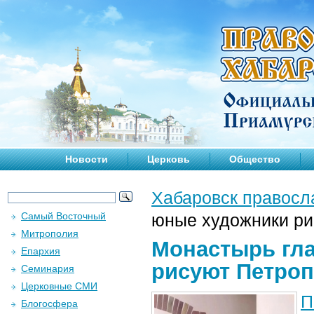
Новости
Церковь
Общество
Хабаровск правосл
Самый Восточный
юные художники ри
Митрополия
Монастырь гла
Епархия
рисуют Петро
Семинария
Церковные СМИ
П
Блогосфера