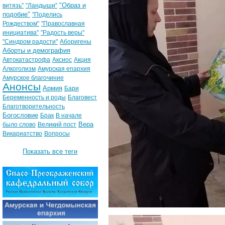
"Образ и
витязь"
"Ландыши"
подобие"
"Поделись
Рождеством"
"Православная
инициатива"
"Радость веры"
"Синдром радости"
Аборигены
Аборты и демография
Автокатастрофа
Аксиос
Акция
Алкоголизм
Амурская епархия
Амурское благочиние
Анонсы
Армия
Бари
Беременность и роды
Благовест
Благотворительность
Богословие
Брак
В начале
Вера
было слово
Великий пост
Викариатство
Вопросы
Показать все теги