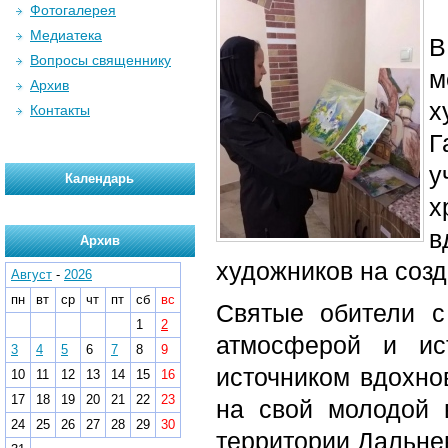
Фотогалерея
Медиатека
В
Вопросы священнику
м
Архив
х
Контакты
Г
у
Календарь
х
в
Архив
художников на созд
Август
-
2026
пн
вт
ср
чт
пт
сб
вс
Святые обители с
1
2
атмосферой и ис
3
4
5
6
7
8
9
источником вдохно
10
11
12
13
14
15
16
17
18
19
20
21
22
23
на свой молодой 
24
25
26
27
28
29
30
территории Дальнев