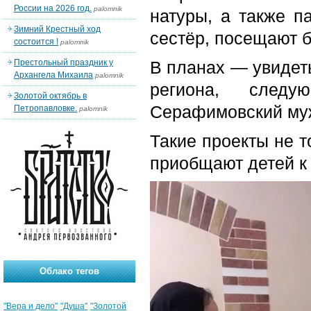
России на 2026 год.
palomnik
натуры, а также п
Зимний Крестный ход
сестёр, посещают 
состоится !
palomnik
Престольный праздник у
В планах — увидет
Архангела Михаила
palomnik
региона, след
Золотой октябрь в
Серафимовский муж
Петропавловке.
palomnik
Такие проекты не т
приобщают детей к
Облако тегов
"Вера и дело"
"Душа"
"Золотой