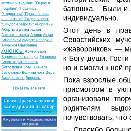
"Образ и
витязь"
"Ландыши"
батюшка. - Были и 
подобие"
"Поделись
Рождеством"
"Православная
индивидуально.
инициатива"
"Радость веры"
"Синдром радости"
Аборигены
Этот день в пра
Аборты и демография
Автокатастрофа
Аксиос
Акция
Севастийских муч
Алкоголизм
Амурская епархия
Амурское благочиние
«жаворонков» — м
Анонсы
Армия
Бари
к Богу души. Гости
Беременность и роды
Благовест
Благотворительность
но и смогли к ней 
Богословие
Брак
В начале
Вера
было слово
Великий пост
Викариатство
Вопросы
Пока взрослые общ
присмотром в уют
Показать все теги
организовали твор
родителям выдо
почувствовать, что 
— Спасибо большое