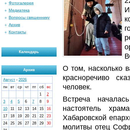
2
Фотогалерея
И
Медиатека
к
Вопросы священнику
Архив
г
Контакты
р
о
Календарь
В
О том, насколько 
Архив
красноречиво ск
Август
-
2026
человек.
пн
вт
ср
чт
пт
сб
вс
1
2
Встреча началас
3
4
5
6
7
8
9
настоятель храм
10
11
12
13
14
15
16
Хабаровской епарх
17
18
19
20
21
22
23
24
25
26
27
28
29
30
молитвы отец Софр