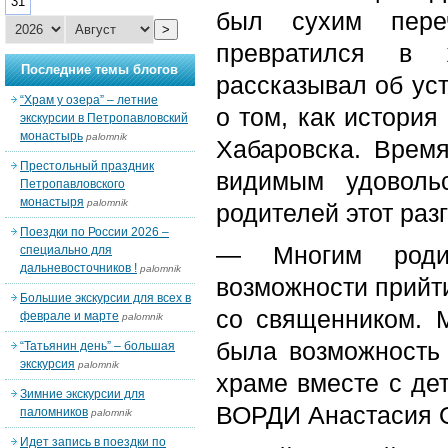
31
был сухим пере
>
превратился в 
Последние темы блогов
рассказывал об уст
“Храм у озера” – летние
о том, как история
экскурсии в Петропавловский
монастырь
palomnik
Хабаровска. Время
Престольный праздник
видимым удоволь
Петропавловского
монастыря
palomnik
родителей этот раз
Поездки по России 2026 –
— Многим родит
специально для
дальневосточников !
palomnik
возможности прийти
Большие экскурсии для всех в
со священником. М
феврале и марте
palomnik
была возможность 
“Татьянин день” – большая
экскурсия
palomnik
храме вместе с де
Зимние экскурсии для
ВОРДИ Анастасия 
паломников
palomnik
Идет запись в поездки по