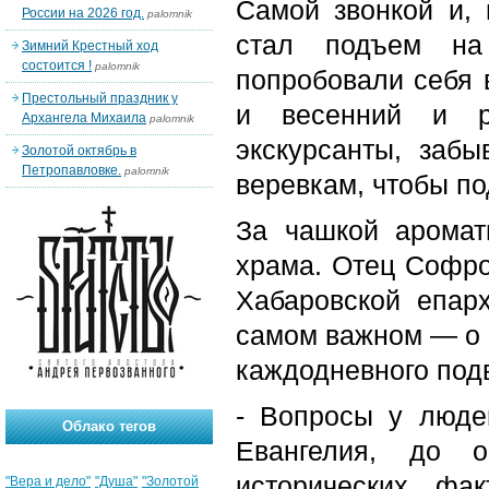
Самой звонкой и, 
России на 2026 год.
palomnik
стал подъем на
Зимний Крестный ход
состоится !
palomnik
попробовали себя 
Престольный праздник у
и весенний и р
Архангела Михаила
palomnik
экскурсанты, забы
Золотой октябрь в
Петропавловке.
palomnik
веревкам, чтобы по
За чашкой аромат
храма. Отец Софро
Хабаровской епар
самом важном — о в
каждодневного подв
- Вопросы у люде
Облако тегов
Евангелия, до о
исторических фа
"Вера и дело"
"Душа"
"Золотой